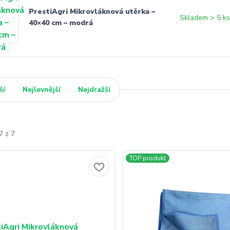
PrestiAgri Mikrovláknová utěrka –
Skladem > 5 k
40×40 cm – modrá
ší
Nejlevnější
Nejdražší
7 z 7
TOP produkt