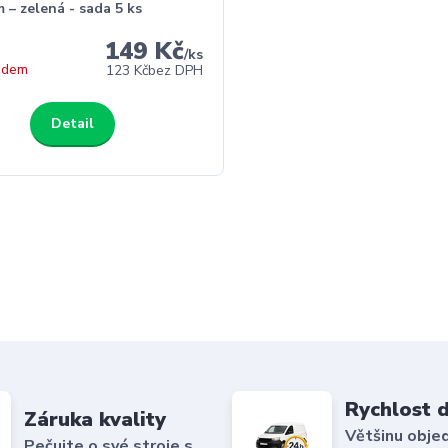
 – zelená - sada 5 ks
149 Kč
/
ks
adem
123 Kč
bez DPH
Detail
Rychlost 
Záruka kvality
Většinu obje
Pečujte o své stroje s