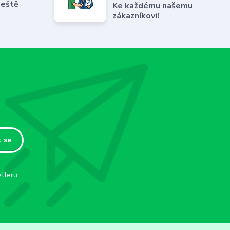
ještě
Ke každému našemu
zákazníkovi!
t se
tteru.