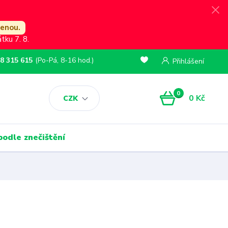
lenou.
ku 7. 8.
8 315 615
(Po-Pá, 8-16 hod.)
Přihlášení
0
0 Kč
CZK
podle znečištění