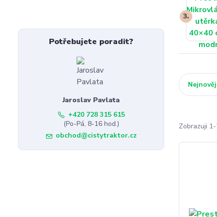
3.
Potřebujete poradit?
Nejnověj
Jaroslav Pavlata
+420 728 315 615
(Po-Pá, 8-16 hod.)
Zobrazuji 1-
obchod@cistytraktor.cz