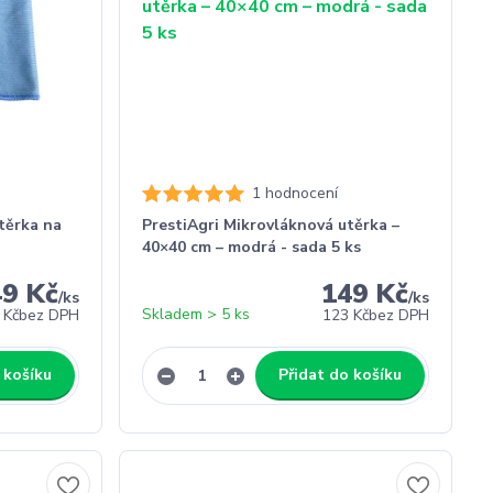
1 hodnocení
těrka na
PrestiAgri Mikrovláknová utěrka –
40×40 cm – modrá - sada 5 ks
49 Kč
149 Kč
/
ks
/
ks
Skladem > 5 ks
 Kč
bez DPH
123 Kč
bez DPH
 košíku
Přidat do košíku