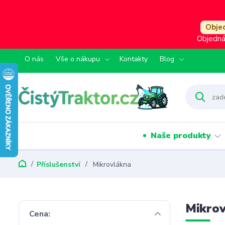
Objed
Objedná
O nás
Vše o nákupu
Kontakty
Blog
Naše produkty
Příslušenství
Mikrovlákna
Mikro
Cena: