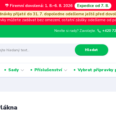
🌴 Firemní dovolená: 1. 8.–6. 8. 2026
Expedice od 7. 8.
návky přijaté do 31. 7. dopoledne odešleme ještě před dovo
vky můžete zadávat bez omezení, ostatní zásilky odešleme od pát
Nevíte si rady? Zavolejte.
+420 72
Hledat
Sady
Příslušenství
Vybrat přípravky 
vlákna