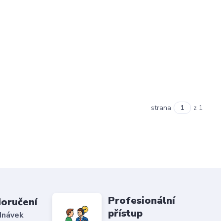
strana
z 1
Profesionální
doručení
přístup
dnávek