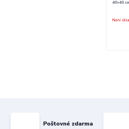
40×40 cm
Není skl
Poštovné zdarma