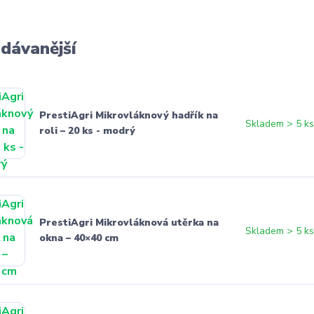
dávanější
PrestiAgri Mikrovláknový hadřík na
Skladem > 5 k
roli – 20 ks - modrý
PrestiAgri Mikrovláknová utěrka na
Skladem > 5 k
okna – 40×40 cm