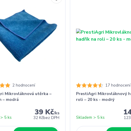
2 hodnocení
17 hodnocení
ri Mikrovláknová utěrka –
PrestiAgri Mikrovláknový h
m – modrá
roli – 20 ks - modrý
39 Kč
1
/
ks
> 5 ks
Skladem > 5 ks
32 Kč
bez DPH
123