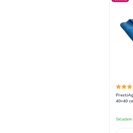
PrestiAg
40×40 c
Skladem 