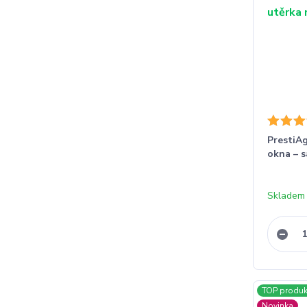
PrestiAg
okna – s
Skladem 
TOP produk
Novinka