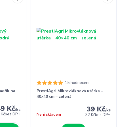
15 hodnocení
adřík na
PrestiAgri Mikrovláknová utěrka –
40×40 cm – zelená
49 Kč
39 Kč
/
ks
/
ks
 Kč
bez DPH
Není skladem
32 Kč
bez DPH