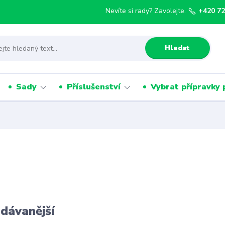
Nevíte si rady? Zavolejte.
+420 72
Hledat
Sady
Příslušenství
Vybrat přípravky 
dávanější