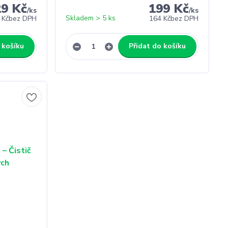
29 Kč
199 Kč
/
ks
/
ks
Skladem > 5 ks
 Kč
bez DPH
164 Kč
bez DPH
 košíku
Přidat do košíku