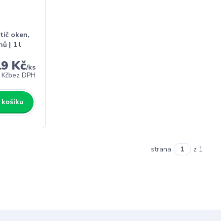
tič oken,
ů | 1 l
19 Kč
/
ks
 Kč
bez DPH
 košíku
strana
z 1