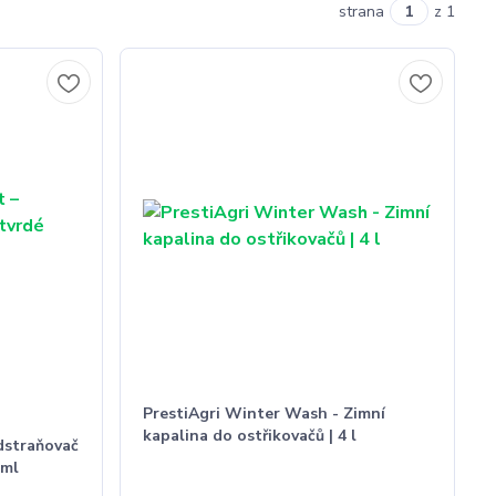
strana
z 1
PrestiAgri Winter Wash - Zimní
kapalina do ostřikovačů | 4 l
dstraňovač
 ml