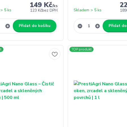
149 Kč
2
/
ks
> 5 ks
Skladem > 5 ks
123 Kč
bez DPH
189
Přidat do košíku
Přidat do
t
TOP produkt