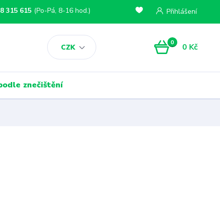
8 315 615
(Po-Pá, 8-16 hod.)
Přihlášení
0
0 Kč
CZK
podle znečištění