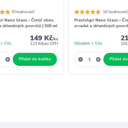
9 hodnocení
16 hodnocení
ri Nano Glass – Čistič oken,
PrestiAgri Nano Glass – Čis
a skleněných povrchů | 500 ml
zrcadel a skleněných povrch
149 Kč
2
/
ks
> 5 ks
Skladem > 5 ks
123 Kč
bez DPH
181
Přidat do košíku
Přidat do