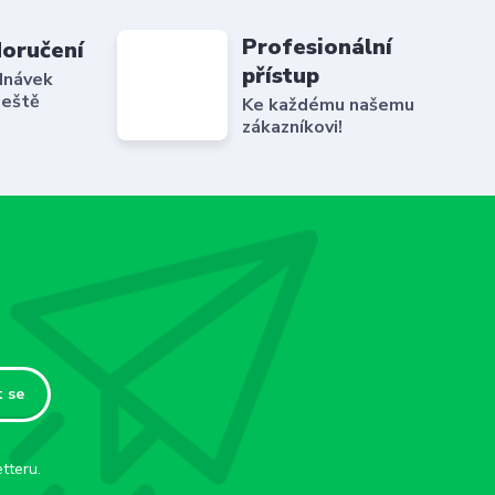
Profesionální
doručení
přístup
dnávek
ještě
Ke každému našemu
zákazníkovi!
t se
tteru.