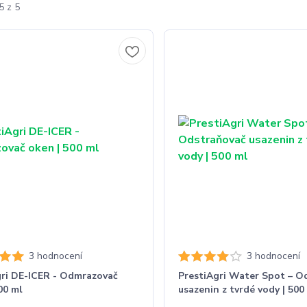
5 z 5
3 hodnocení
3 hodnocení
gri DE-ICER - Odmrazovač
PrestiAgri Water Spot – O
00 ml
usazenin z tvrdé vody | 500