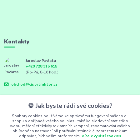
Kontakty
Jaroslav Pavlata
+420 728 315 615
(Po-Pá, 8-16 hod.)
obchod@cistytraktor.cz
🍪 Jak byste rádi své cookies?
Soubory cookies používáme ke správnému fungování našeho e-
shopu a v případě vašeho souhlasu také ke sledování statistik o
webu, měření efektivity reklamních kampaní, zapamatování vašeho
oblíbeného nastavení při používání stránek, či zobrazení reklam
odpovídajících vašim preferencím.
Více k využití cookies