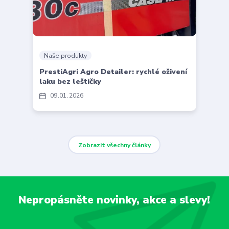
Naše produkty
PrestiAgri Agro Detailer: rychlé oživení
laku bez leštičky
09
01
2026
Zobrazit všechny články
Nepropásněte novinky, akce a slevy!