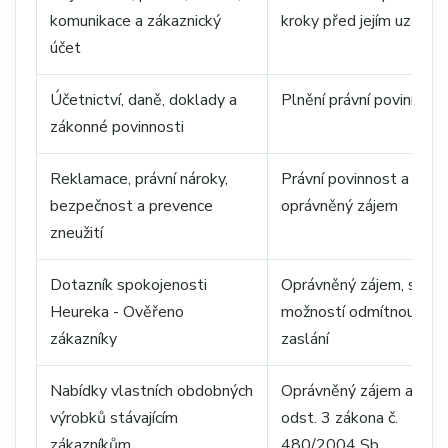
komunikace a zákaznický
kroky před jejím uzavře
účet
Účetnictví, daně, doklady a
Plnění právní povinnosti
zákonné povinnosti
Reklamace, právní nároky,
Právní povinnost a
bezpečnost a prevence
oprávněný zájem
zneužití
Dotazník spokojenosti
Oprávněný zájem, s
Heureka - Ověřeno
možností odmítnout
zákazníky
zaslání
Nabídky vlastních obdobných
Oprávněný zájem a § 7
výrobků stávajícím
odst. 3 zákona č.
zákazníkům
480/2004 Sb.