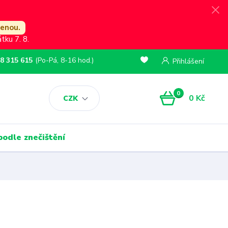
lenou.
ku 7. 8.
8 315 615
(Po-Pá, 8-16 hod.)
Přihlášení
0
0 Kč
CZK
podle znečištění