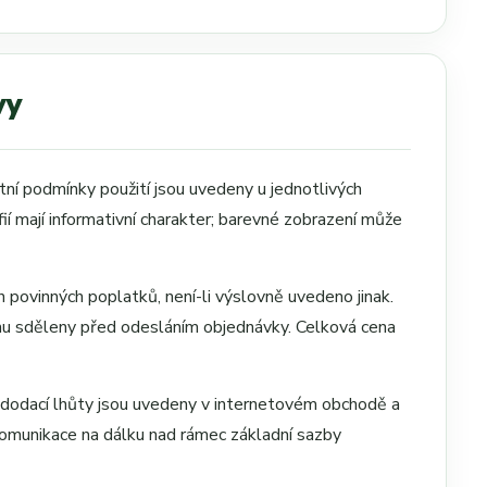
vy
štní podmínky použití jsou uvedeny u jednotlivých
í mají informativní charakter; barevné zobrazení může
 povinných poplatků, není-li výslovně uvedeno jinak.
címu sděleny před odesláním objednávky. Celková cena
é dodací lhůty jsou uvedeny v internetovém obchodě a
komunikace na dálku nad rámec základní sazby