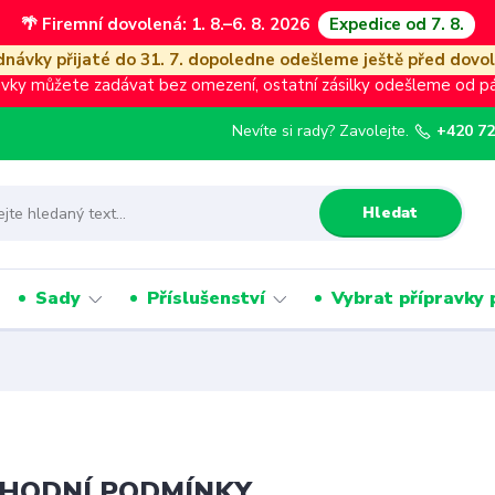
🌴 Firemní dovolená: 1. 8.–6. 8. 2026
Expedice od 7. 8.
návky přijaté do 31. 7. dopoledne odešleme ještě před dovo
vky můžete zadávat bez omezení, ostatní zásilky odešleme od pát
Nevíte si rady? Zavolejte.
+420 72
Hledat
Sady
Příslušenství
Vybrat přípravky 
HODNÍ PODMÍNKY