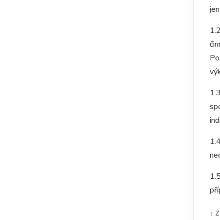
je
1.
či
Po
vý
1.
sp
ind
1.
ne
1.
př
↑ Z