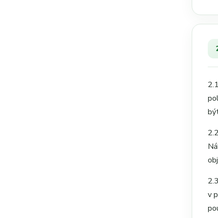
2.
po
bý
2.
Ná
obj
2.
v 
po