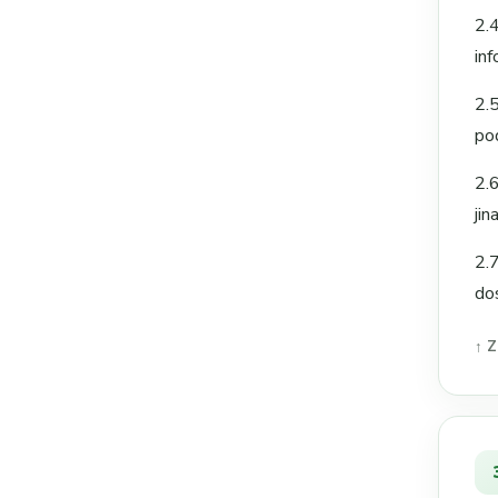
2.
in
2.
po
2.
jin
2.
do
↑ Z