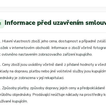
Informace před uzavřením smlou
2
1. Hlavní vlastnosti zboží, jeho cena, dostupnost a případné zvlá
ložek v internetovém obchodě. Informace o zboží včetně fotografi
t ovlivněno nastavením zobrazovacího zařízení kupujícího.
2. Ceny zboží jsou uváděny včetně daně z přidané hodnoty a všech
klady na dopravu, platbu nebo jiné volitelné služby jsou kupují
ednávky je zobrazena v její rekapitulaci.
3. Způsoby platby, způsoby dopravy, jejich ceny a předpokládan
průběhu objednávky. Prodávající neúčtuje náklady na prostředky 
užívané kupujícím.