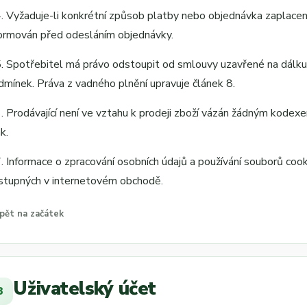
4. Vyžaduje-li konkrétní způsob platby nebo objednávka zaplacení 
formován před odesláním objednávky.
5. Spotřebitel má právo odstoupit od smlouvy uzavřené na dálk
dmínek. Práva z vadného plnění upravuje článek 8.
6. Prodávající není ve vztahu k prodeji zboží vázán žádným kode
ak.
7. Informace o zpracování osobních údajů a používání souborů c
stupných v internetovém obchodě.
pět na začátek
Uživatelský účet
3