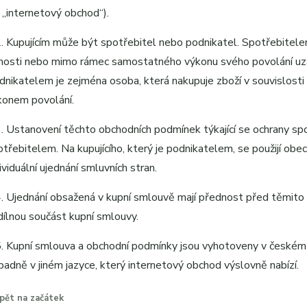
n „internetový obchod“).
2. Kupujícím může být spotřebitel nebo podnikatel. Spotřebitel
nnosti nebo mimo rámec samostatného výkonu svého povolání uzaví
dnikatelem je zejména osoba, která nakupuje zboží v souvislost
konem povolání.
3. Ustanovení těchto obchodních podmínek týkající se ochrany spotř
otřebitelem. Na kupujícího, který je podnikatelem, se použijí ob
ividuální ujednání smluvních stran.
4. Ujednání obsažená v kupní smlouvě mají přednost před těmit
dílnou součást kupní smlouvy.
5. Kupní smlouva a obchodní podmínky jsou vyhotoveny v českém j
ípadně v jiném jazyce, který internetový obchod výslovně nabízí.
pět na začátek