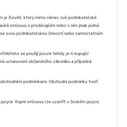
em je člověk, který mimo rámec své podnikatelské
rá smlouvu s prodávajícím nebo s ním jinak jedná.
i se svou podnikatelskou činností nebo samostatným
ebitele se použijí pouze tehdy, je-li kupující
ecná ustanovení občanského zákoníku a případná
o obchodními podmínkami. Obchodní podmínky tvoří
azyce. Kupní smlouvu lze uzavřít v českém jazyce,