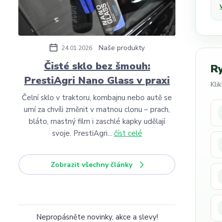
Naše produkty
24.01.2026
Čisté sklo bez šmouh:
R
PrestiAgri Nano Glass v praxi
Kli
Čelní sklo v traktoru, kombajnu nebo autě se
umí za chvíli změnit v matnou clonu – prach,
bláto, mastný film i zaschlé kapky udělají
svoje. PrestiAgri...
číst celé
Zobrazit všechny články
Nepropásněte novinky, akce a slevy!