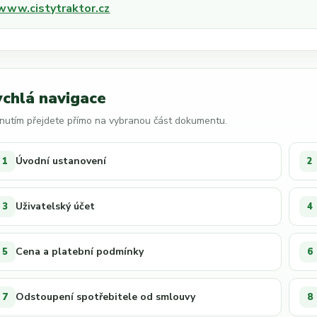
www.cistytraktor.cz
ychlá navigace
knutím přejdete přímo na vybranou část dokumentu.
Úvodní ustanovení
1
2
Uživatelský účet
3
4
Cena a platební podmínky
5
6
Odstoupení spotřebitele od smlouvy
7
8