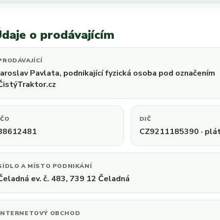
daje o prodávajícím
PRODÁVAJÍCÍ
Jaroslav Pavlata, podnikající fyzická osoba pod označením
ČistýTraktor.cz
IČO
DIČ
88612481
CZ9211185390 · plá
SÍDLO A MÍSTO PODNIKÁNÍ
Čeladná ev. č. 483, 739 12 Čeladná
INTERNETOVÝ OBCHOD