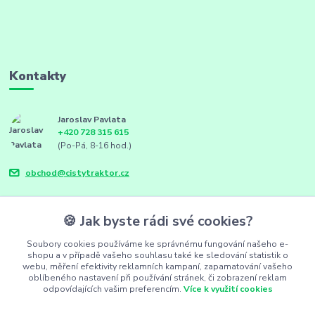
Kontakty
Jaroslav Pavlata
+420 728 315 615
(Po-Pá, 8-16 hod.)
obchod@cistytraktor.cz
🍪 Jak byste rádi své cookies?
Soubory cookies používáme ke správnému fungování našeho e-
shopu a v případě vašeho souhlasu také ke sledování statistik o
webu, měření efektivity reklamních kampaní, zapamatování vašeho
oblíbeného nastavení při používání stránek, či zobrazení reklam
odpovídajících vašim preferencím.
Více k využití cookies