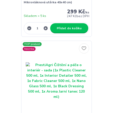
Mikrovláknová utěrka 40x40 cm)
299 Kč
/
ks
Skladem > 5 ks
247 Kč
bez DPH
Přidat do košíku
TOP produkt
Novinka