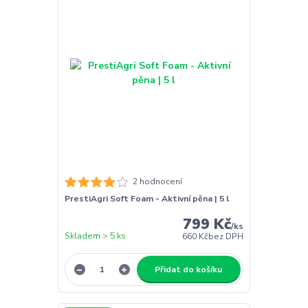
2 hodnocení
PrestiAgri Soft Foam - Aktivní pěna | 5 l
799 Kč
/
ks
Skladem > 5 ks
660 Kč
bez DPH
Přidat do košíku