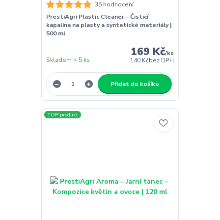
35 hodnocení
PrestiAgri Plastic Cleaner – Čisticí
kapalina na plasty a syntetické materiály |
500 ml
169 Kč
/
ks
Skladem > 5 ks
140 Kč
bez DPH
Přidat do košíku
TOP produkt