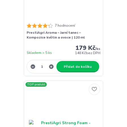
7 hodnocení
PrestiAgri Aroma – Jarní tanec –
Kompozice květin a ovoce | 120 ml
179 Kč
/
ks
Skladem > 5 ks
148 Kč
bez DPH
Přidat do košíku
TOP produkt