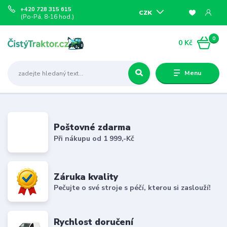
+420 728 315 615
CZK
(Po-Pá, 8-16 hod.)
0
0 Kč
Menu
Poštovné zdarma
Při nákupu od 1 999,-Kč
Záruka kvality
Pečujte o své stroje s péčí, kterou si zaslouží!
Rychlost doručení