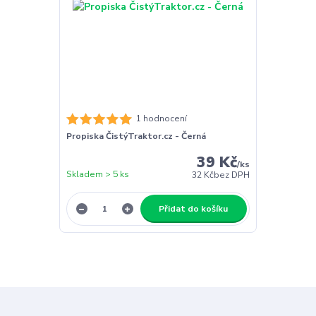
1 hodnocení
Propiska ČistýTraktor.cz - Černá
39 Kč
/
ks
Skladem > 5 ks
32 Kč
bez DPH
Přidat do košíku