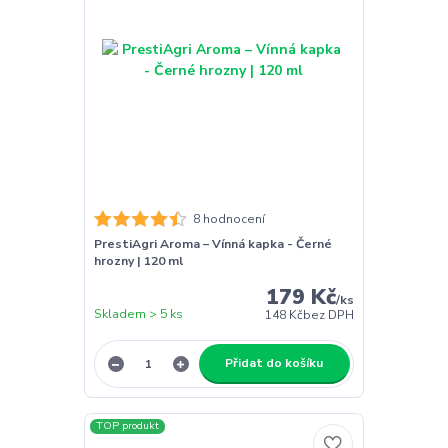
8 hodnocení
PrestiAgri Aroma – Vínná kapka - Černé
hrozny | 120 ml
179 Kč
/
ks
Skladem > 5 ks
148 Kč
bez DPH
Přidat do košíku
TOP produkt