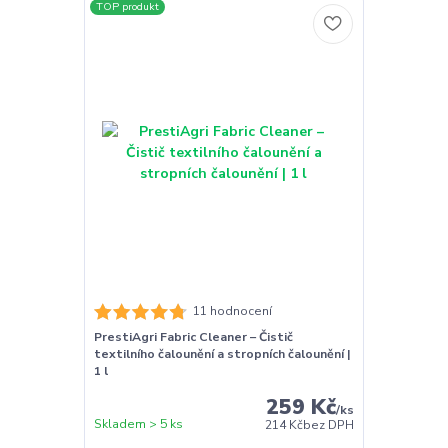
TOP produkt
11 hodnocení
PrestiAgri Fabric Cleaner – Čistič
textilního čalounění a stropních čalounění |
1 l
259 Kč
/
ks
Skladem > 5 ks
214 Kč
bez DPH