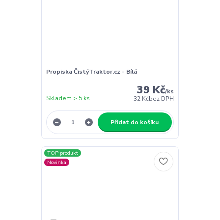
Propiska ČistýTraktor.cz - Bílá
39 Kč
/
ks
Skladem > 5 ks
32 Kč
bez DPH
Přidat do košíku
TOP produkt
Novinka