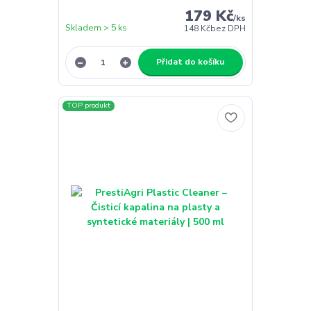
179 Kč
/
ks
Skladem > 5 ks
148 Kč
bez DPH
Přidat do košíku
TOP produkt