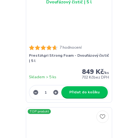
7 hodnocení
PrestiAgri Strong Foam - Dvoufázový čistič
| 5 l
849 Kč
/
ks
Skladem > 5 ks
702 Kč
bez DPH
Přidat do košíku
TOP produkt