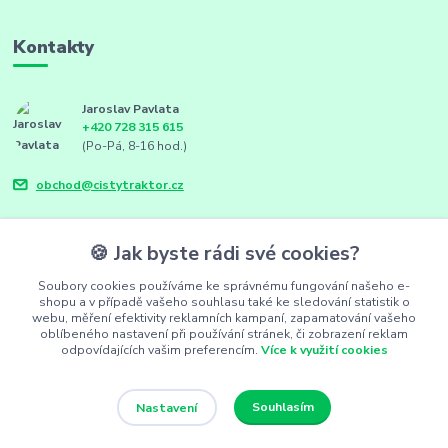
Kontakty
Jaroslav Pavlata
+420 728 315 615
(Po-Pá, 8-16 hod.)
obchod@cistytraktor.cz
🍪 Jak byste rádi své cookies?
Soubory cookies používáme ke správnému fungování našeho e-
shopu a v případě vašeho souhlasu také ke sledování statistik o
webu, měření efektivity reklamních kampaní, zapamatování vašeho
oblíbeného nastavení při používání stránek, či zobrazení reklam
odpovídajících vašim preferencím.
Více k využití cookies
Souhlasím
Nastavení
FarmSync.cz
Vytvořeno na
Eshop-rychle.cz