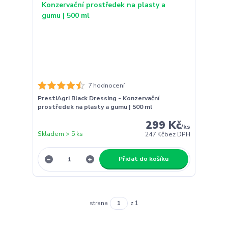
7 hodnocení
PrestiAgri Black Dressing - Konzervační
prostředek na plasty a gumu | 500 ml
299 Kč
/
ks
Skladem > 5 ks
247 Kč
bez DPH
Přidat do košíku
strana
z 1