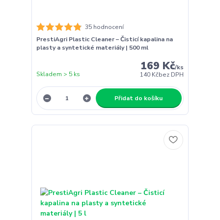
35 hodnocení
PrestiAgri Plastic Cleaner – Čisticí kapalina na
plasty a syntetické materiály | 500 ml
169 Kč
/
ks
Skladem > 5 ks
140 Kč
bez DPH
Přidat do košíku