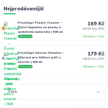
Nejprodávanější
169 Kč
PrestiAgri Plastic Cleaner –
Čisticí kapalina na plasty a
1.
140 Kč bez DPH
syntetické materiály | 500 ml
Skladem > 5 ks
TOP produkt
179 Kč
PrestiAgri Interior Detailer –
Příprava pro běžnou péči o
2.
148 Kč bez DPH
interiér | 500 ml
Skladem > 5 ks
TOP produkt
Cena: