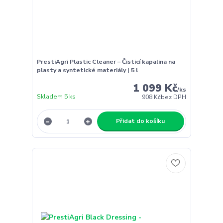
PrestiAgri Plastic Cleaner – Čisticí kapalina na
plasty a syntetické materiály | 5 l
1 099 Kč
/
ks
Skladem 5 ks
908 Kč
bez DPH
Přidat do košíku