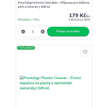
PrestiAgri Interior Detailer – Příprava pro běžnou
péči o interiér | 500 ml
179 Kč
/
ks
Skladem > 5 ks
148 Kč
bez DPH
Přidat do košíku
TOP produkt