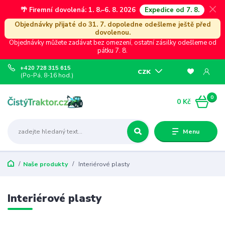
🌴 Firemní dovolená: 1. 8.–6. 8. 2026
Expedice od 7. 8.
Objednávky přijaté do 31. 7. dopoledne odešleme ještě před
dovolenou.
Objednávky můžete zadávat bez omezení, ostatní zásilky odešleme od
pátku 7. 8.
+420 728 315 615
CZK
(Po-Pá, 8-16 hod.)
0
0 Kč
Menu
Naše produkty
Interiérové plasty
Interiérové plasty