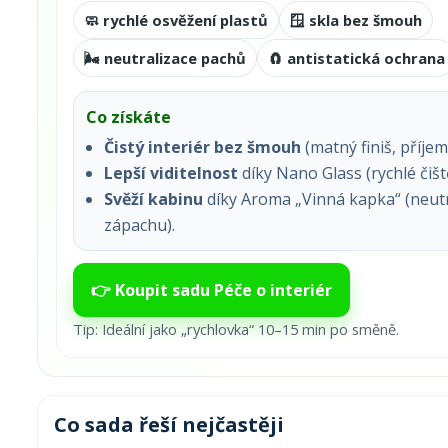
🧼 rychlé osvěžení plastů
🪟 skla bez šmouh
🌬️ neutralizace pachů
🧲 antistatická ochrana
Co získáte
Čistý interiér bez šmouh
(matný finiš, příjem
Lepší viditelnost
díky Nano Glass (rychlé čiště
Svěží kabinu
díky Aroma „Vinná kapka“ (neutr
zápachu).
👉 Koupit sadu Péče o interiér
Tip: Ideální jako „rychlovka“ 10–15 min po směně.
Co sada řeší nejčastěji