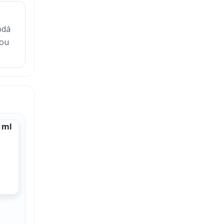
odá
nou