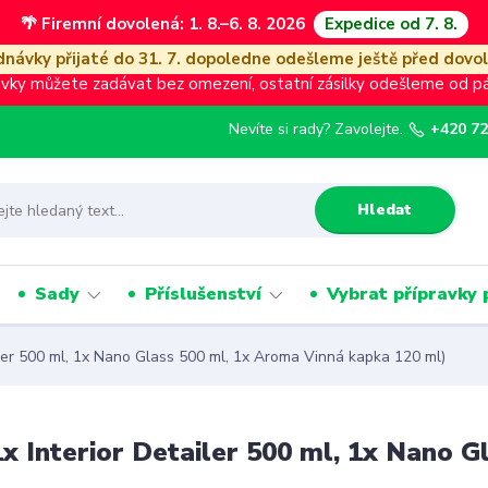
🌴 Firemní dovolená: 1. 8.–6. 8. 2026
Expedice od 7. 8.
návky přijaté do 31. 7. dopoledne odešleme ještě před dovo
vky můžete zadávat bez omezení, ostatní zásilky odešleme od pát
Nevíte si rady? Zavolejte.
+420 72
Hledat
Sady
Příslušenství
Vybrat přípravky 
ailer 500 ml, 1x Nano Glass 500 ml, 1x Aroma Vinná kapka 120 ml)
(1x Interior Detailer 500 ml, 1x Nano 