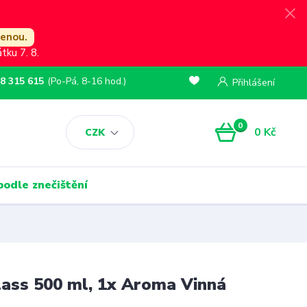
lenou.
ku 7. 8.
8 315 615
(Po-Pá, 8-16 hod.)
Přihlášení
0
0 Kč
CZK
podle znečištění
Glass 500 ml, 1x Aroma Vinná