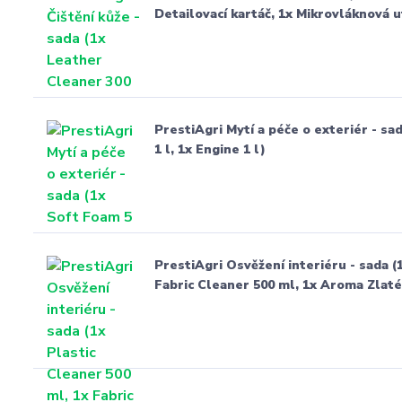
Detailovací kartáč, 1x Mikrovláknová 
PrestiAgri Mytí a péče o exteriér - sa
1 l, 1x Engine 1 l)
PrestiAgri Osvěžení interiéru - sada (
Fabric Cleaner 500 ml, 1x Aroma Zlaté