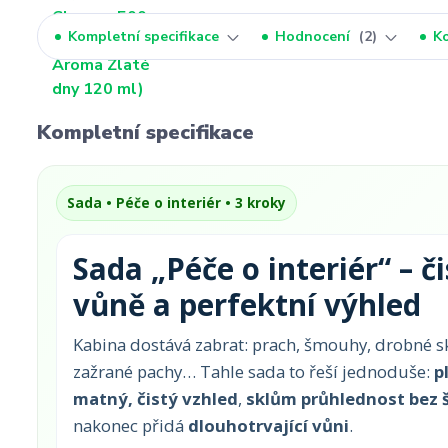
Kompletní specifikace
Hodnocení
2
K
Kompletní specifikace
Sada • Péče o interiér • 3 kroky
Sada „Péče o interiér“ – či
vůně a perfektní výhled
Kabina dostává zabrat: prach, šmouhy, drobné s
zažrané pachy… Tahle sada to řeší jednoduše:
p
matný, čistý vzhled
,
sklům průhlednost bez
nakonec přidá
dlouhotrvající vůni
.