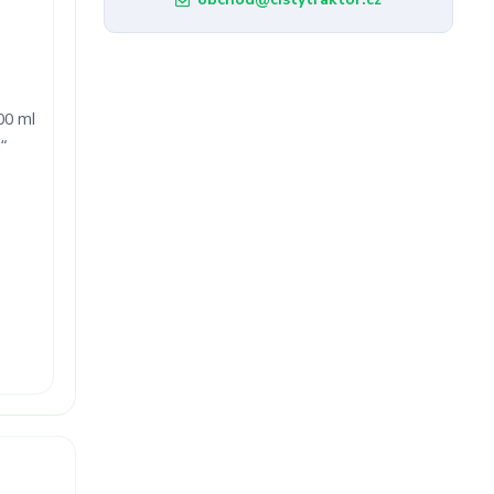
00 ml
“