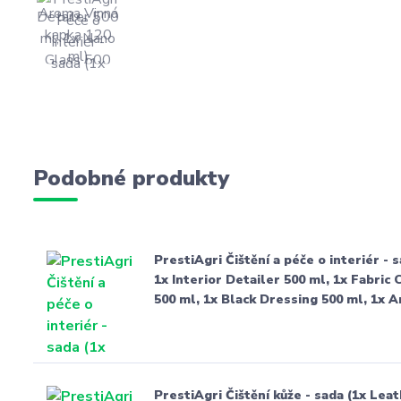
Podobné produkty
PrestiAgri Čištění a péče o interiér - 
1x Interior Detailer 500 ml, 1x Fabric
500 ml, 1x Black Dressing 500 ml, 1x 
PrestiAgri Čištění kůže - sada (1x Lea