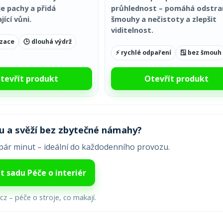
je pachy a přidá
průhlednost – pomáhá odstra
ící vůni.
šmouhy a nečistoty a zlepšit
viditelnost.
izace
🕒 dlouhá výdrž
⚡ rychlé odpaření
🪟 bez šmouh
tevřít produkt
Otevřít produkt
ou a svěží bez zbytečné námahy?
 pár minut – ideální do každodenního provozu.
t sadu Péče o interiér
cz – péče o stroje, co makají.