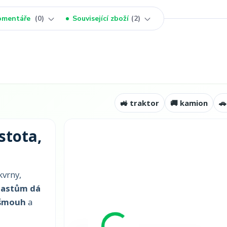
omentáře
0
Související zboží
2
🚜 traktor
🚚 kamion
🚗
stota,
kvrny,
lastům dá
 šmouh
a