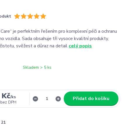
odukt
r Care“ je perfektním řešením pro komplexní péči a ochranu
ho vozidla. Sada obsahuje tři vysoce kvalitní produkty,
í čistotu, svěžest a důraz na detail
celý popis
Skladem > 5 ks
 Kč
/
ks
Přidat do košíku
bez DPH
21