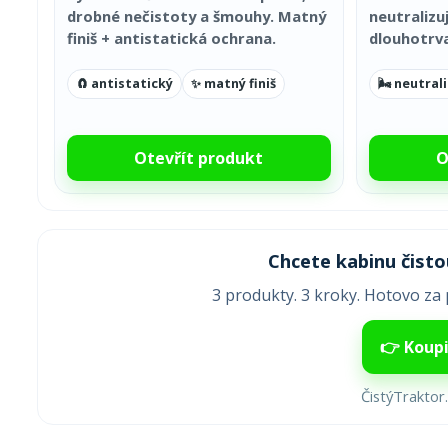
drobné nečistoty a šmouhy. Matný
neutralizu
finiš + antistatická ochrana.
dlouhotrvaj
🧲 antistatický
✨ matný finiš
🌬️ neutral
Otevřít produkt
O
Chcete kabinu čist
3 produkty. 3 kroky. Hotovo za
👉 Koupi
ČistýTraktor.