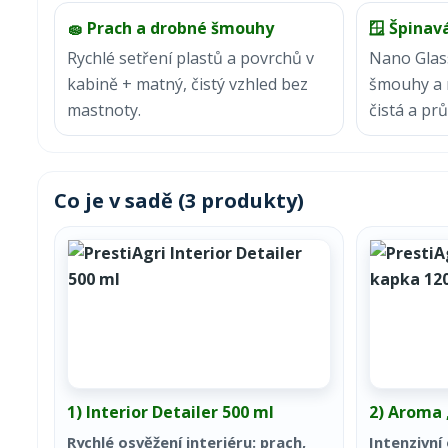
🧽 Prach a drobné šmouhy
🪟 Špinav
Rychlé setření plastů a povrchů v
Nano Glas
kabině + matný, čistý vzhled bez
šmouhy a n
mastnoty.
čistá a pr
Co je v sadě (3 produkty)
1) Interior Detailer 500 ml
2) Aroma 
Rychlé osvěžení interiéru: prach,
Intenzivní