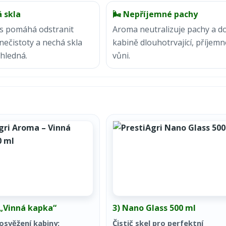
á skla
🌬️ Nepříjemné pachy
s pomáhá odstranit
Aroma neutralizuje pachy a d
ečistoty a nechá skla
kabině dlouhotrvající, příjem
ůhledná.
vůni.
„Vinná kapka“
3) Nano Glass 500 ml
 osvěžení kabiny:
Čistič skel pro perfektní