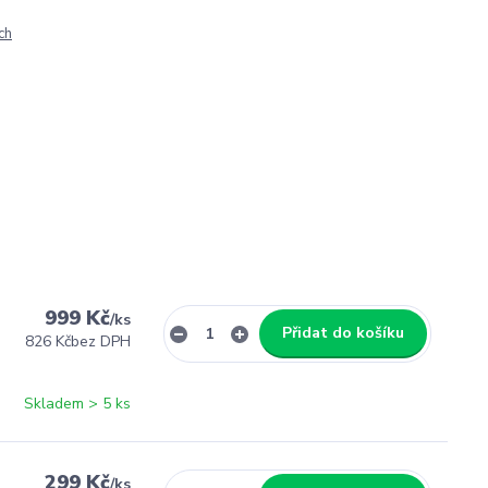
ch
999 Kč
/
ks
Přidat do košíku
826 Kč
bez DPH
Skladem > 5 ks
299 Kč
/
ks