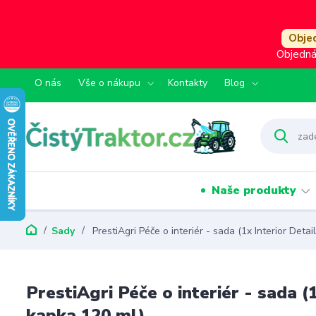
Objed
Objedná
O nás
Vše o nákupu
Kontakty
Blog
Naše produkty
Sady
PrestiAgri Péče o interiér - sada (1x Interior Det
PrestiAgri Péče o interiér - sada 
kapka 120 ml)