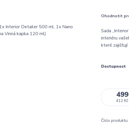
Ohodnotit pr
Sada „Interio
interiéru vaše
které zajišťuj
Dostupnost
499
412 Kč
Číslo produktu: