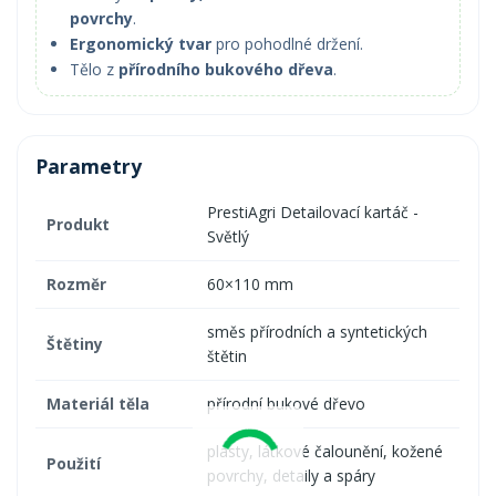
povrchy
.
Ergonomický tvar
pro pohodlné držení.
Tělo z
přírodního bukového dřeva
.
Parametry
PrestiAgri Detailovací kartáč -
Produkt
Světlý
Rozměr
60×110 mm
směs přírodních a syntetických
Štětiny
štětin
Materiál těla
přírodní bukové dřevo
plasty, látkové čalounění, kožené
Použití
povrchy, detaily a spáry