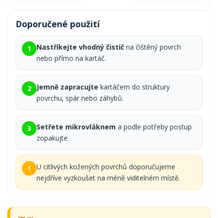
Doporučené použití
Nastříkejte vhodný čistič
na čištěný povrch
1
nebo přímo na kartáč.
Jemně zapracujte
kartáčem do struktury
2
povrchu, spár nebo záhybů.
Setřete mikrovláknem
a podle potřeby postup
3
zopakujte.
U citlivých kožených povrchů doporučujeme
!
nejdříve vyzkoušet na méně viditelném místě.