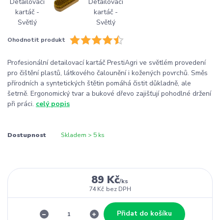
Ohodnotit produkt
Profesionální detailovací kartáč PrestiAgri ve světlém provedení
pro čištění plastů, látkového čalounění i kožených povrchů. Směs
přírodních a syntetických štětin pomáhá čistit důkladně, ale
šetrně. Ergonomický tvar a bukové dřevo zajišťují pohodlné držení
při práci.
celý popis
Dostupnost
Skladem > 5 ks
89 Kč
/
ks
74 Kč
bez DPH
Přidat do košíku