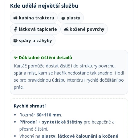
Kde udělá největší službu
🚜 kabina traktoru
🧽 plasty
🪑 látková tapicerie
🛋 kožené povrchy
🧩 spáry a záhyby
✨ Důkladné čištění detailů
Kartáč pomůže dostat čistič i do struktury povrchu,
spár a míst, kam se hadřík nedostane tak snadno. Hodí
se pro pravidelnou údržbu interiéru i rychlé dočištění po
práci.
Rychlé shrnutí
Rozměr
60×110 mm
.
Přírodní + syntetické štětiny
pro bezpečné a
přesné čištění.
Vhodný na
plasty, látkové čalounění a kožené