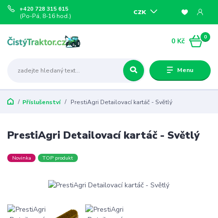
+420 728 315 615
CZK
(Po-Pá, 8-16 hod.)
0
0 Kč
Menu
Příslušenství
PrestiAgri Detailovací kartáč - Světlý
PrestiAgri Detailovací kartáč - Světlý
Novinka
TOP produkt