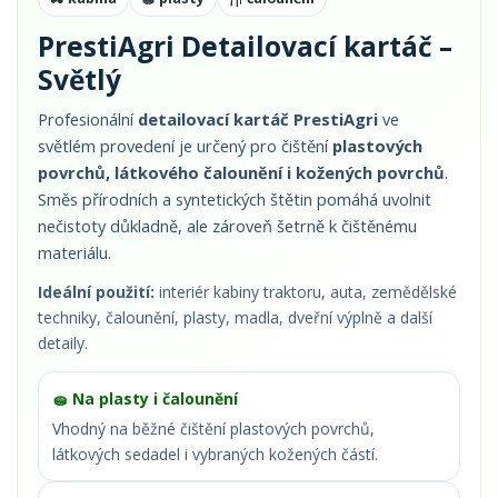
PrestiAgri Detailovací kartáč –
Světlý
Profesionální
detailovací kartáč PrestiAgri
ve
světlém provedení je určený pro čištění
plastových
povrchů, látkového čalounění i kožených povrchů
.
Směs přírodních a syntetických štětin pomáhá uvolnit
nečistoty důkladně, ale zároveň šetrně k čištěnému
materiálu.
Ideální použití:
interiér kabiny traktoru, auta, zemědělské
techniky, čalounění, plasty, madla, dveřní výplně a další
detaily.
🧽 Na plasty i čalounění
Vhodný na běžné čištění plastových povrchů,
látkových sedadel i vybraných kožených částí.