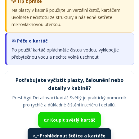
💡 Tip z praxe
Na plasty v kabině použijte univerzální čistič, kartáčem
uvolněte nečistotu ze struktury a následně setřete
mikrovláknovou utěrkou.
🧼 Péče o kartáč
Po použití kartáč opláchněte čistou vodou, vyklepejte
přebytečnou vodu a nechte volně uschnout.
Potřebujete vyčistit plasty, čalounění nebo
detaily v kabině?
PrestiAgri Detailovací kartáč Světlý je praktický pomocník
pro rychlé a důkladné čištění interiéru i detailů.
👉 Koupit světlý kartáč
👉 Prohlédnout štětce a kartáče