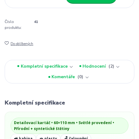
Číslo
41
produktu:
Do oblíbených
Kompletní specifikace
Hodnocení
2
Komentáře
0
Kompletní specifikace
Detailovací kartáč • 60×110 mm • Světlé provedení •
Přírodní + syntetické štětiny
🚜 kabina
🧽 plasty
🪑 čalounění