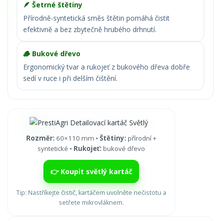
🪶 Šetrné štětiny
Přírodně-syntetická směs štětin pomáhá čistit
efektivně a bez zbytečně hrubého drhnutí.
🪵 Bukové dřevo
Ergonomický tvar a rukojeť z bukového dřeva dobře
sedí v ruce i při delším čištění.
Rozměr:
60×110 mm •
Štětiny:
přírodní +
syntetické •
Rukojeť:
bukové dřevo
👉 Koupit světlý kartáč
Tip: Nastříkejte čistič, kartáčem uvolněte nečistotu a
setřete mikrovláknem.