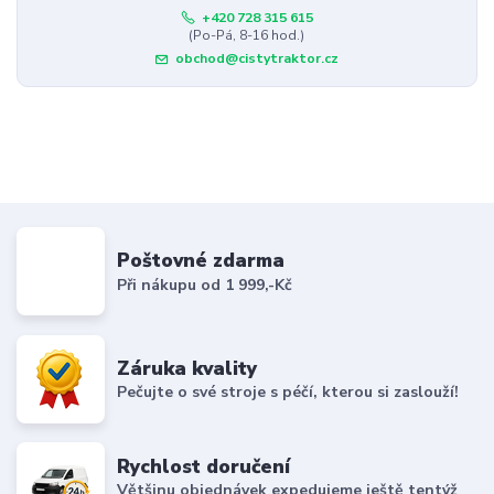
+420 728 315 615
(Po-Pá, 8-16 hod.)
obchod@cistytraktor.cz
Poštovné zdarma
Při nákupu od 1 999,-Kč
Záruka kvality
Pečujte o své stroje s péčí, kterou si zaslouží!
Rychlost doručení
Většinu objednávek expedujeme ještě tentýž