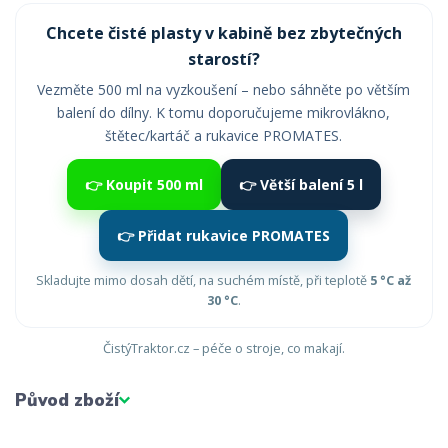
Chcete čisté plasty v kabině bez zbytečných
starostí?
Vezměte 500 ml na vyzkoušení – nebo sáhněte po větším
balení do dílny. K tomu doporučujeme mikrovlákno,
štětec/kartáč a rukavice PROMATES.
👉 Koupit 500 ml
👉 Větší balení 5 l
👉 Přidat rukavice PROMATES
Skladujte mimo dosah dětí, na suchém místě, při teplotě
5 °C až
30 °C
.
ČistýTraktor.cz – péče o stroje, co makají.
Původ zboží