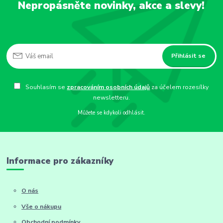
Nepropásněte novinky, akce a slevy!
Přihlásit se
Souhlasím se
zpracováním osobních údajů
za účelem rozesílky
newsletteru.
Můžete se kdykoli odhlásit.
Informace pro zákazníky
O nás
Vše o nákupu
Obchodní podmínky