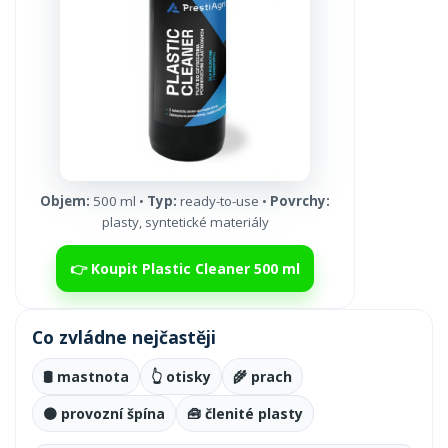
Objem:
500 ml •
Typ:
ready-to-use •
Povrchy:
plasty, syntetické materiály
👉 Koupit Plastic Cleaner 500 ml
Co zvládne nejčastěji
🛢️ mastnota
👆 otisky
🌾 prach
🟤 provozní špína
🧰 členité plasty