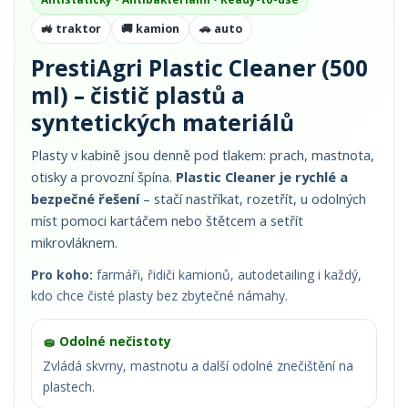
🚜 traktor
🚚 kamion
🚗 auto
PrestiAgri Plastic Cleaner (500
ml) – čistič plastů a
syntetických materiálů
Plasty v kabině jsou denně pod tlakem: prach, mastnota,
otisky a provozní špína.
Plastic Cleaner je rychlé a
bezpečné řešení
– stačí nastříkat, rozetřít, u odolných
míst pomoci kartáčem nebo štětcem a setřít
mikrovláknem.
Pro koho:
farmáři, řidiči kamionů, autodetailing i každý,
kdo chce čisté plasty bez zbytečné námahy.
🧽 Odolné nečistoty
Zvládá skvrny, mastnotu a další odolné znečištění na
plastech.