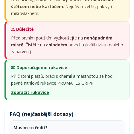
štětcem nebo kartáčem
. Nejdřív rozetřít, pak vytřít
mikrovláknem.
⚠️ Důležité
Před prvním použitím vyzkoušejte na
nenápadném
místě
. Čistěte na
chladném
povrchu (kvůli riziku trvalého
zabarvení).
🧤 Doporučujeme rukavice
Při čištění plastů, práci s chemií a mastnotou se hodí
pevné nitrilové rukavice PROMATES GRIPP.
Zobrazit rukavice
FAQ (nejčastější dotazy)
Musím to ředit?