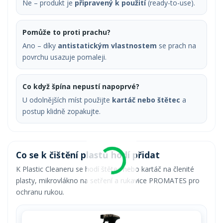
Ne – produkt je
připravený k použití
(ready-to-use).
Pomůže to proti prachu?
Ano – díky
antistatickým vlastnostem
se prach na
povrchu usazuje pomaleji.
Co když špína nepustí napoprvé?
U odolnějších míst použijte
kartáč nebo štětec
a
postup klidně zopakujte.
Co se k čištění plastů hodí přidat
K Plastic Cleaneru se hodí štětec nebo kartáč na členité
plasty, mikrovlákno na setření a rukavice PROMATES pro
ochranu rukou.