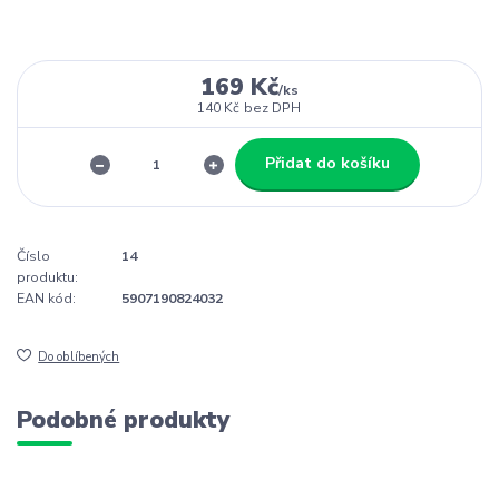
169 Kč
/
ks
140 Kč
bez DPH
Přidat do košíku
Číslo
14
produktu:
EAN kód:
5907190824032
Do oblíbených
Podobné produkty