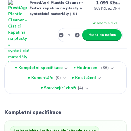
1 099 Kč
PrestiAgri Plastic Cleaner –
/
ks
Čisticí kapalina na plasty a
908 Kč
bez DPH
syntetické materiály | 5 l
Skladem > 5 ks
Přidat do košíku
Kompletní specifikace
Hodnocení
36
Komentáře
0
Ke stažení
Související zboží
4
Kompletní specifikace
Antistatický • Antibakteriální • Ready-to-use