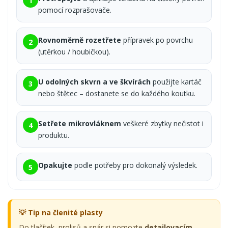
1
pomocí rozprašovače.
Rovnoměrně rozetřete
přípravek po povrchu
2
(utěrkou / houbičkou).
U odolných skvrn a ve škvírách
použijte kartáč
3
nebo štětec – dostanete se do každého koutku.
Setřete mikrovláknem
veškeré zbytky nečistot i
4
produktu.
Opakujte
podle potřeby pro dokonalý výsledek.
5
💡 Tip na členité plasty
Do tlačítek, prolisů a spár si pomozte
detailovacím