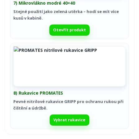
7) Mikrovlákno modré 40×40
Stejné použití jako zelená utěrka – hodí se mít více
kusů v kabině.
Otevřít produkt
8) Rukavice PROMATES
Pevné nitrilové rukavice GRIPP pro ochranu rukou při
čištění a údržbě.
Vybrat rukavice