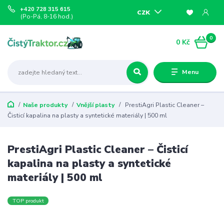
+420 728 315 615
CZK
(Po-Pá, 8-16 hod.)
0
0 Kč
Menu
Naše produkty
Vnější plasty
PrestiAgri Plastic Cleaner –
Čisticí kapalina na plasty a syntetické materiály | 500 ml
PrestiAgri Plastic Cleaner – Čisticí
kapalina na plasty a syntetické
materiály | 500 ml
TOP produkt