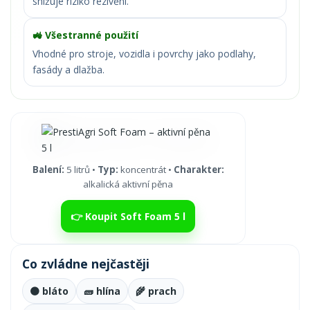
snižuje riziko rezivění.
🚜 Všestranné použití
Vhodné pro stroje, vozidla i povrchy jako podlahy,
fasády a dlažba.
Balení:
5 litrů •
Typ:
koncentrát •
Charakter:
alkalická aktivní pěna
👉 Koupit Soft Foam 5 l
Co zvládne nejčastěji
🟤 bláto
🧱 hlína
🌾 prach