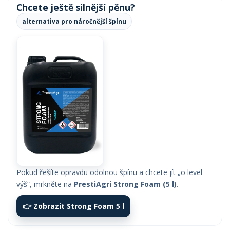
Chcete ještě silnější pěnu?
alternativa pro náročnější špínu
Pokud řešíte opravdu odolnou špínu a chcete jít „o level
výš“, mrkněte na
PrestiAgri Strong Foam (5 l)
.
👉 Zobrazit Strong Foam 5 l