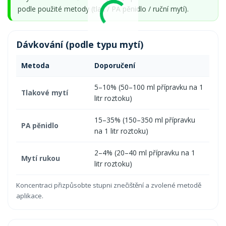
podle použité metody (tlak / PA pěnidlo / ruční mytí).
Dávkování (podle typu mytí)
Metoda
Doporučení
5–10% (50–100 ml přípravku na 1
Tlakové mytí
litr roztoku)
15–35% (150–350 ml přípravku
PA pěnidlo
na 1 litr roztoku)
2–4% (20–40 ml přípravku na 1
Mytí rukou
litr roztoku)
Koncentraci přizpůsobte stupni znečištění a zvolené metodě
aplikace.