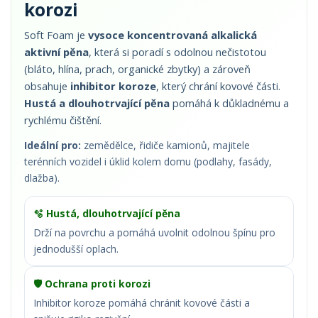
korozi
Soft Foam je
vysoce koncentrovaná alkalická
aktivní pěna
, která si poradí s odolnou nečistotou
(bláto, hlína, prach, organické zbytky) a zároveň
obsahuje
inhibitor koroze
, který chrání kovové části.
Hustá a dlouhotrvající pěna
pomáhá k důkladnému a
rychlému čištění.
Ideální pro:
zemědělce, řidiče kamionů, majitele
terénních vozidel i úklid kolem domu (podlahy, fasády,
dlažba).
🫧 Hustá, dlouhotrvající pěna
Drží na povrchu a pomáhá uvolnit odolnou špínu pro
jednodušší oplach.
🛡️ Ochrana proti korozi
Inhibitor koroze pomáhá chránit kovové části a