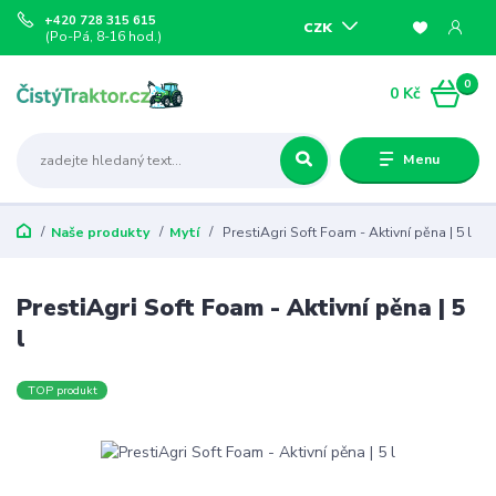
+420 728 315 615
CZK
(Po-Pá, 8-16 hod.)
0
0 Kč
Menu
Naše produkty
Mytí
PrestiAgri Soft Foam - Aktivní pěna | 5 l
PrestiAgri Soft Foam - Aktivní pěna | 5
l
TOP produkt