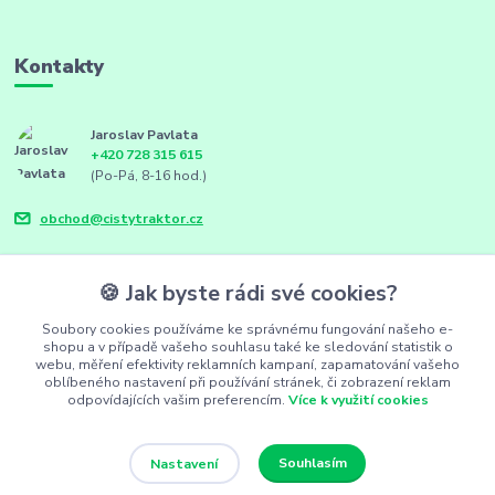
Kontakty
Jaroslav Pavlata
+420 728 315 615
(Po-Pá, 8-16 hod.)
obchod@cistytraktor.cz
🍪 Jak byste rádi své cookies?
Soubory cookies používáme ke správnému fungování našeho e-
shopu a v případě vašeho souhlasu také ke sledování statistik o
webu, měření efektivity reklamních kampaní, zapamatování vašeho
oblíbeného nastavení při používání stránek, či zobrazení reklam
odpovídajících vašim preferencím.
Více k využití cookies
Souhlasím
Nastavení
FarmSync.cz