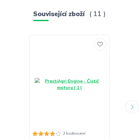
Související zboží
11
PrestiAgri Hy
2 hodnocení
prostředkem |