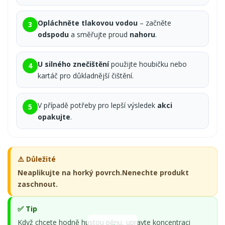
Opláchněte tlakovou vodou
– začněte
3
odspodu
a směřujte proud
nahoru
.
U silného znečištění
použijte houbičku nebo
4
kartáč pro důkladnější čištění.
V případě potřeby pro lepší výsledek
akci
5
opakujte
.
⚠️ Důležité
Neaplikujte na horký povrch.
Nenechte produkt
zaschnout.
✅ Tip
Když chcete hodně hustou pěnu, upravte koncentraci