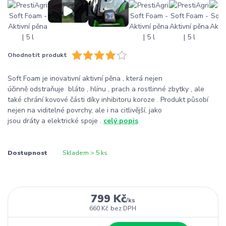
Ohodnotit produkt
Soft Foam je inovativní aktivní pěna , která nejen
účinně odstraňuje bláto , hlínu , prach a rostlinné zbytky , ale
také chrání kovové části díky inhibitoru koroze . Produkt působí
nejen na viditelné povrchy, ale i na citlivější, jako
jsou dráty a elektrické spoje .
celý popis
Dostupnost
Skladem > 5 ks
799 Kč
/
ks
660 Kč
bez DPH