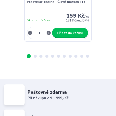
PrestiAgri Engine - Čistič motoru | 1 l
159 Kč
/
ks
Skladem > 5 ks
Skladem > 5 k
131 Kč
bez DPH
Přidat do košíku
Poštovné zdarma
Při nákupu od 1 999,-Kč