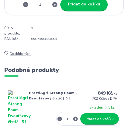
Přidat do košíku
Číslo
1
produktu:
EAN kód:
5907190824001
Do oblíbených
Podobné produkty
849 Kč
PrestiAgri Strong Foam -
/
ks
Dvoufázový čistič | 5 l
702 Kč
bez DPH
Skladem > 5 ks
Přidat do košíku