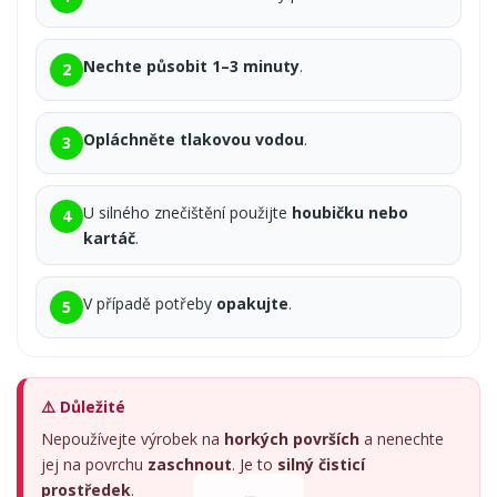
Nechte působit 1–3 minuty
.
2
Opláchněte tlakovou vodou
.
3
U silného znečištění použijte
houbičku nebo
4
kartáč
.
V případě potřeby
opakujte
.
5
⚠️ Důležité
Nepoužívejte výrobek na
horkých površích
a nenechte
jej na povrchu
zaschnout
. Je to
silný čisticí
prostředek
.