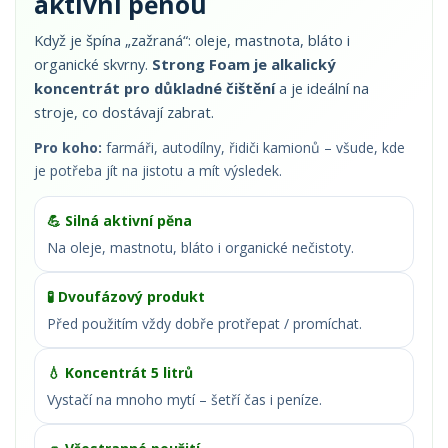
aktivní pěnou
Když je špína „zažraná“: oleje, mastnota, bláto i
organické skvrny.
Strong Foam je alkalický
koncentrát pro důkladné čištění
a je ideální na
stroje, co dostávají zabrat.
Pro koho:
farmáři, autodílny, řidiči kamionů – všude, kde
je potřeba jít na jistotu a mít výsledek.
💪 Silná aktivní pěna
Na oleje, mastnotu, bláto i organické nečistoty.
🧪 Dvoufázový produkt
Před použitím vždy dobře protřepat / promíchat.
💧 Koncentrát 5 litrů
Vystačí na mnoho mytí – šetří čas i peníze.