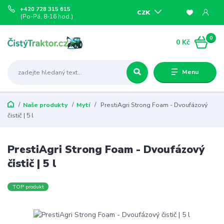
+420 728 315 615
CZK
(Po-Pá, 8-16 hod.)
0
0 Kč
Menu
Naše produkty
Mytí
PrestiAgri Strong Foam - Dvoufázový
čistič | 5 l
PrestiAgri Strong Foam - Dvoufázový
čistič | 5 l
TOP produkt