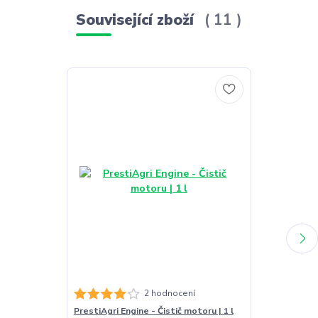
Související zboží
11
PrestiAgri Hy
2 hodnocení
prostředkem |
PrestiAgri Engine - Čistič motoru | 1 l