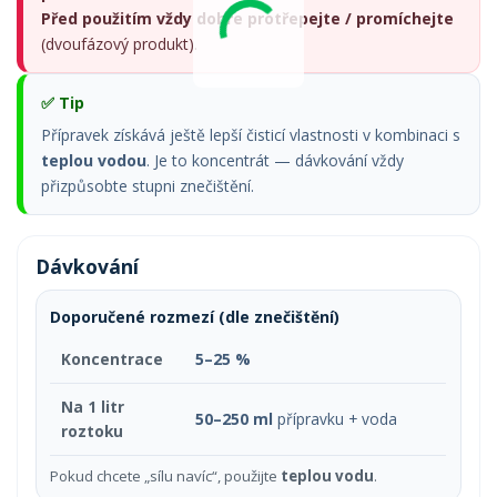
Před použitím vždy dobře protřepejte / promíchejte
(dvoufázový produkt).
✅ Tip
Přípravek získává ještě lepší čisticí vlastnosti v kombinaci s
teplou vodou
. Je to koncentrát — dávkování vždy
přizpůsobte stupni znečištění.
Dávkování
Doporučené rozmezí (dle znečištění)
Koncentrace
5–25 %
Na 1 litr
50–250 ml
přípravku + voda
roztoku
Pokud chcete „sílu navíc“, použijte
teplou vodu
.