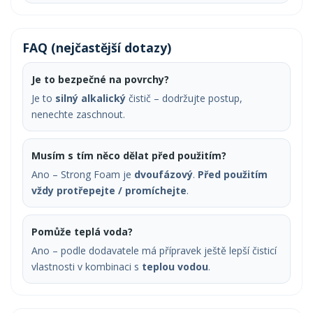
FAQ (nejčastější dotazy)
Je to bezpečné na povrchy?
Je to
silný alkalický
čistič – dodržujte postup,
nenechte zaschnout.
Musím s tím něco dělat před použitím?
Ano – Strong Foam je
dvoufázový
.
Před použitím
vždy protřepejte / promíchejte
.
Pomůže teplá voda?
Ano – podle dodavatele má přípravek ještě lepší čisticí
vlastnosti v kombinaci s
teplou vodou
.