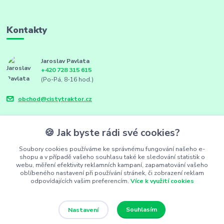
Kontakty
Jaroslav Pavlata
+420 728 315 615
(Po-Pá, 8-16 hod.)
obchod@cistytraktor.cz
🍪 Jak byste rádi své cookies?
Soubory cookies používáme ke správnému fungování našeho e-
shopu a v případě vašeho souhlasu také ke sledování statistik o
webu, měření efektivity reklamních kampaní, zapamatování vašeho
oblíbeného nastavení při používání stránek, či zobrazení reklam
odpovídajících vašim preferencím.
Více k využití cookies
Souhlasím
Nastavení
FarmSync.cz