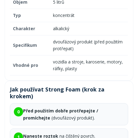
Objem
5 litrů
Typ
koncentrát
Charakter
alkalický
dvoufázový produkt (před použitím
Specifikum
protřepat)
vozidla a stroje, karoserie, motory,
Vhodné pro
ráfky, plasty
Jak používat Strong Foam (krok za
krokem)
Před použitím dobře protřepejte /
0
promíchejte
(dvoufázový produkt).
Naneste roztok
na čištěný povrch.
1