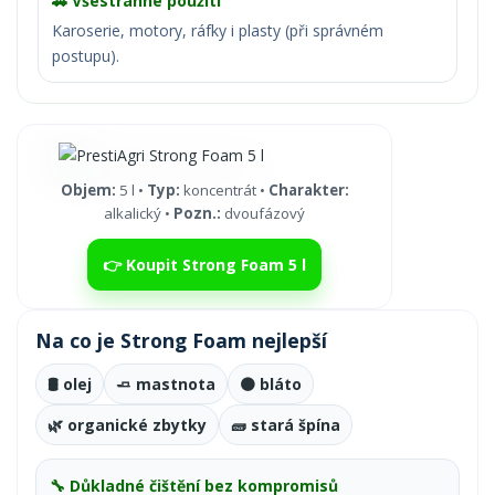
🚗 Všestranné použití
Karoserie, motory, ráfky i plasty (při správném
postupu).
Objem:
5 l •
Typ:
koncentrát •
Charakter:
alkalický •
Pozn.:
dvoufázový
👉 Koupit Strong Foam 5 l
Na co je Strong Foam nejlepší
🛢️ olej
🧈 mastnota
🟤 bláto
🌿 organické zbytky
🧱 stará špína
🔧 Důkladné čištění bez kompromisů