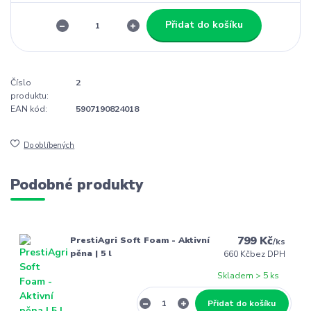
Přidat do košíku
Číslo
2
produktu:
EAN kód:
5907190824018
Do oblíbených
Podobné produkty
799 Kč
PrestiAgri Soft Foam - Aktivní
/
ks
pěna | 5 l
660 Kč
bez DPH
Skladem > 5 ks
Přidat do košíku