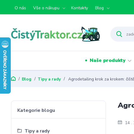
O nás
Vše o nákupu
Kontakty
Blog
Naše produkty
Blog
Tipy a rady
Agrodetailing krok za krokem: čišt
Agro
Kategorie blogu
14
Tipy a rady