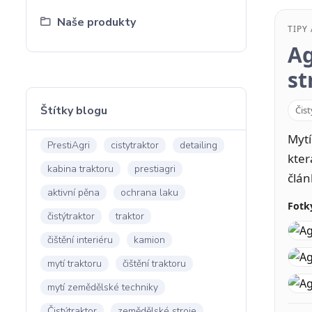
Naše produkty
TIPY
Ag
st
Štítky blogu
Čist
Mytí
PrestiAgri
cistytraktor
detailing
kter
kabina traktoru
prestiagri
člán
aktivní pěna
ochrana laku
Fotk
čistýtraktor
traktor
čištění interiéru
kamion
mytí traktoru
čištění traktoru
mytí zemědělské techniky
Čistýtraktor
zemědělské stroje