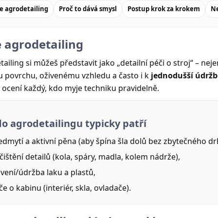
je agrodetailing
Proč to dává smysl
Postup krok za krokem
Ne
e agrodetailing
ailing si můžeš představit jako „detailní péči o stroj“ – ne
u povrchu, oživenému vzhledu a často i k
jednodušší údrž
 ocení každý, kdo myje techniku pravidelně.
do agrodetailingu typicky patří
edmytí a aktivní pěna (aby špína šla dolů bez zbytečného dr
čištění detailů (kola, spáry, madla, kolem nádrže),
ivení/údržba laku a plastů,
če o kabinu (interiér, skla, ovladače).