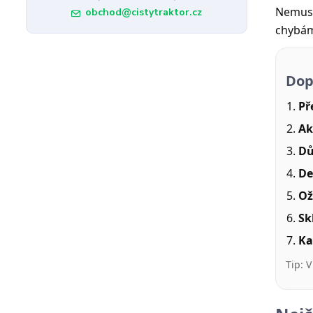
Nemusí
obchod@cistytraktor.cz
chybám
Dop
Př
Ak
Dů
De
Ož
Sk
Ka
Tip: 