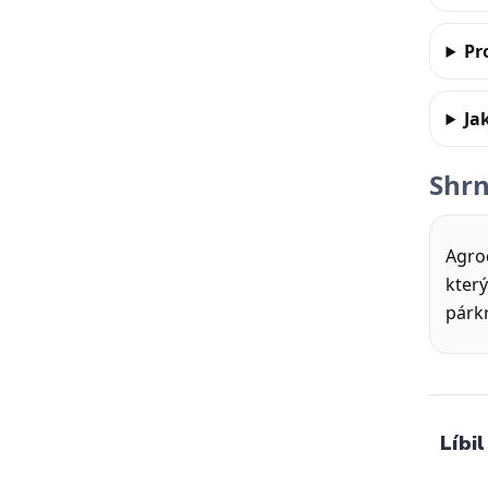
Pr
Ja
Shrn
Agro
který
párkr
Líbil