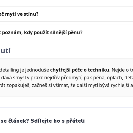
oč mytí ve stínu?
k poznám, kdy použít silnější pěnu?
utí
detailing je jednoduše
chytřejší péče o techniku
. Nejde o 
 dává smysl v praxi: nejdřív předmytí, pak pěna, oplach, det
át zopakuješ, začneš si všímat, že další mytí bývá rychlejší a
 se článek? Sdílejte ho s přáteli