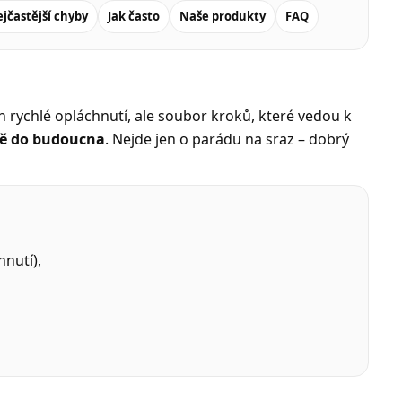
jčastější chyby
Jak často
Naše produkty
FAQ
jen rychlé opláchnutí, ale soubor kroků, které vedou k
bě do budoucna
. Nejde jen o parádu na sraz – dobrý
hnutí),