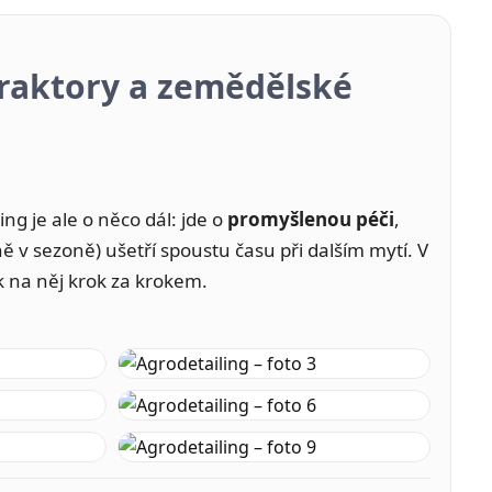
traktory a zemědělské
ing je ale o něco dál: jde o
promyšlenou péči
,
ě v sezoně) ušetří spoustu času při dalším mytí. V
k na něj krok za krokem.