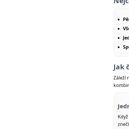
Nejč
Pě
Vš
Je
Sp
Jak 
Záleží
kombi
Jed
Když 
zneč