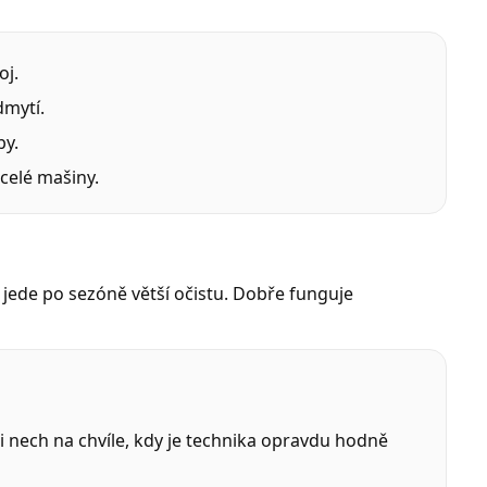
oj.
dmytí.
by.
celé mašiny.
 jede po sezóně větší očistu. Dobře funguje
 si nech na chvíle, kdy je technika opravdu hodně