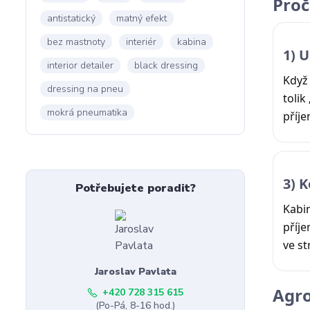
Proč
antistatický
matný efekt
bez mastnoty
interiér
kabina
1) U
interior detailer
black dressing
Když 
dressing na pneu
tolik
mokrá pneumatika
příje
3) 
Potřebujete poradit?
Kabin
příje
ve st
Jaroslav Pavlata
Agro
+420 728 315 615
(Po-Pá, 8-16 hod.)