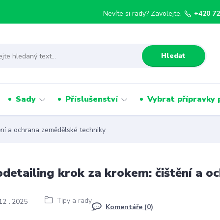
Nevíte si rady? Zavolejte.
+420 72
Hledat
Sady
Příslušenství
Vybrat přípravky 
ění a ochrana zemědělské techniky
detailing krok za krokem: čištění a o
Tipy a rady
12
2025
Komentáře (0)