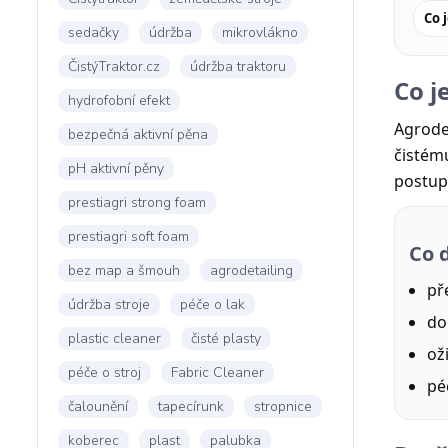
Co 
sedačky
údržba
mikrovlákno
ČistýTraktor.cz
údržba traktoru
Co j
hydrofobní efekt
Agrodet
bezpečná aktivní pěna
čistém
pH aktivní pěny
postup
prestiagri strong foam
prestiagri soft foam
Co 
bez map a šmouh
agrodetailing
př
údržba stroje
péče o lak
do
plastic cleaner
čisté plasty
ož
péče o stroj
Fabric Cleaner
pé
čalounění
tapecírunk
stropnice
koberec
plast
palubka