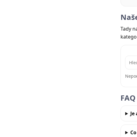
Naše
Tady na
kategor
Nepod
FAQ 
Je
Co