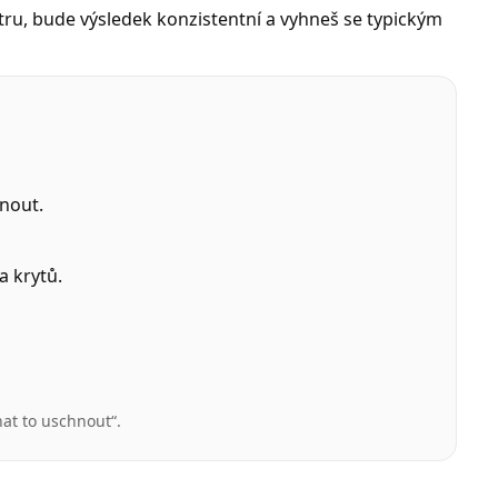
tru, bude výsledek konzistentní a vyhneš se typickým
hnout.
a krytů.
hat to uschnout“.