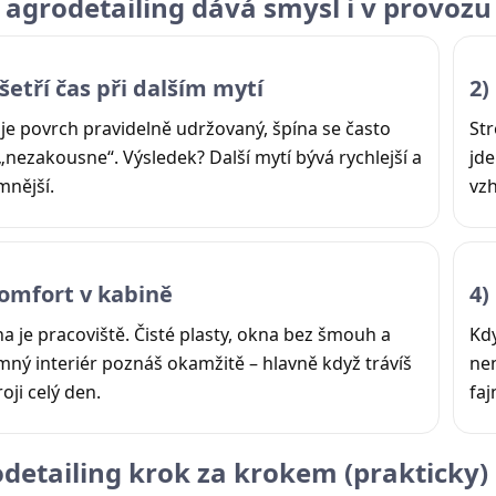
 agrodetailing dává smysl i v provozu
šetří čas při dalším mytí
2)
je povrch pravidelně udržovaný, špína se často
Str
 „nezakousne“. Výsledek? Další mytí bývá rychlejší a
jde
mnější.
vzh
Komfort v kabině
4)
a je pracoviště. Čisté plasty, okna bez šmouh a
Kdy
mný interiér poznáš okamžitě – hlavně když trávíš
nen
roji celý den.
faj
detailing krok za krokem (prakticky)