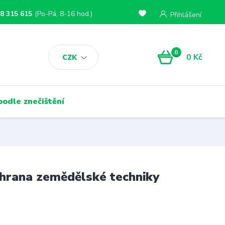
8 315 615
(Po-Pá, 8-16 hod.)
Přihlášení
0
0 Kč
CZK
podle znečištění
chrana zemědělské techniky