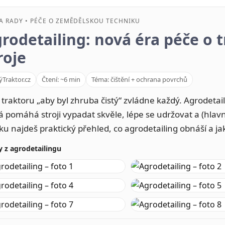
 A RADY • PÉČE O ZEMĚDĚLSKOU TECHNIKU
rodetailing: nová éra péče o 
roje
ýTraktor.cz
Čtení: ~6 min
Téma: čištění + ochrana povrchů
 traktoru „aby byl zhruba čistý“ zvládne každý. Agrodetail
á pomáhá stroji vypadat skvěle, lépe se udržovat a (hlavn
ku najdeš praktický přehled, co agrodetailing obnáší a ja
y z agrodetailingu