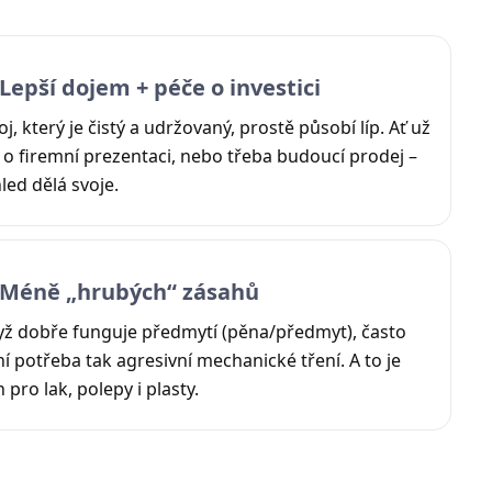
 Lepší dojem + péče o investici
oj, který je čistý a udržovaný, prostě působí líp. Ať už
 o firemní prezentaci, nebo třeba budoucí prodej –
led dělá svoje.
 Méně „hrubých“ zásahů
ž dobře funguje předmytí (pěna/předmyt), často
í potřeba tak agresivní mechanické tření. A to je
n pro lak, polepy i plasty.