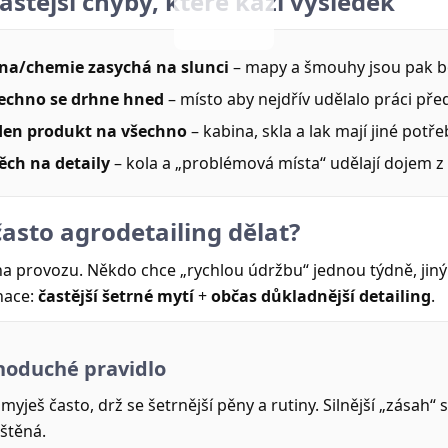
astější chyby, které kazí výsledek
na/chemie zasychá na slunci
– mapy a šmouhy jsou pak b
echno se drhne hned
– místo aby nejdřív udělalo práci pře
den produkt na všechno
– kabina, skla a lak mají jiné potře
ěch na detaily
– kola a „problémová místa“ udělají dojem z 
často agrodetailing dělat?
 na provozu. Někdo chce „rychlou údržbu“ jednou týdně, jiný
nace:
častější šetrné mytí
+
občas důkladnější detailing
.
noduché pravidlo
myješ často, drž se šetrnější pěny a rutiny. Silnější „zásah“
ištěná.