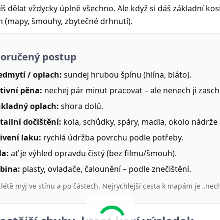
š dělat vždycky úplně všechno. Ale když si dáš základní kos
 (mapy, šmouhy, zbytečné drhnutí).
oručený postup
edmytí / oplach:
sundej hrubou špínu (hlína, bláto).
tivní pěna:
nechej pár minut pracovat – ale nenech ji zasc
kladný oplach:
shora dolů.
tailní dočištění:
kola, schůdky, spáry, madla, okolo nádrže 
ivení laku:
rychlá údržba povrchu podle potřeby.
la:
ať je výhled opravdu čistý (bez filmu/šmouh).
bina:
plasty, ovladače, čalounění – podle znečištění.
V létě myj ve stínu a po částech. Nejrychlejší cesta k mapám je „nec