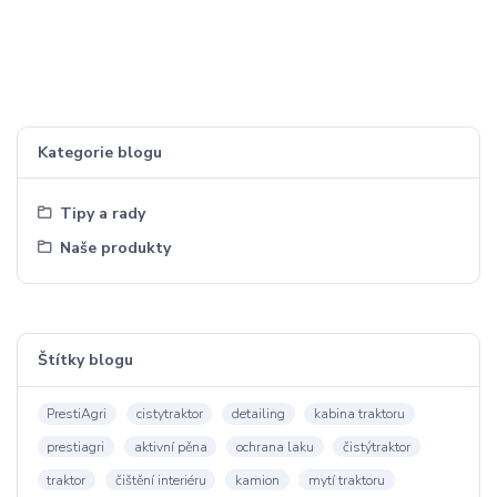
Kategorie blogu
Tipy a rady
Naše produkty
Štítky blogu
PrestiAgri
cistytraktor
detailing
kabina traktoru
prestiagri
aktivní pěna
ochrana laku
čistýtraktor
traktor
čištění interiéru
kamion
mytí traktoru