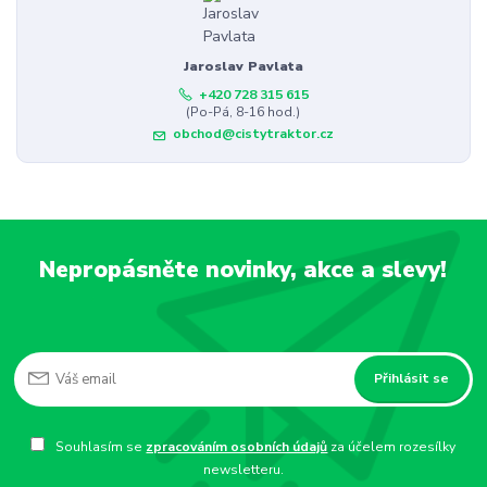
Jaroslav Pavlata
+420 728 315 615
(Po-Pá, 8-16 hod.)
obchod@cistytraktor.cz
Nepropásněte novinky, akce a slevy!
Přihlásit se
Souhlasím se
zpracováním osobních údajů
za účelem rozesílky
newsletteru.