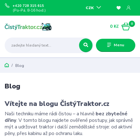
+420 728 315 615
CZK
(Po-Pá, 8-16 hod.)
0
0 Kč
Menu
Blog
Blog
Vítejte na blogu ČistýTraktor.cz
Naši techniku máme rádi čistou – a hlavně
bez zbytečné
dřiny
. V tomto blogu najdete ověřené postupy, jak správně
mýt a udržovat traktor i další zemědělské stroje: od aktivní
pěny, přes kabinu až po ochranu laku.