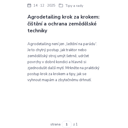
14
12
2025
Tipy a rady
Agrodetailing krok za krokem:
čištění a ochrana zemědělské
techniky
Agrodetailing není jen „leštění na parádu“.
Je to chytrý postup, jak traktor nebo
zemědělský stroj umýt šetrně, udržet
povrchy v dobré kondici a hlavně si
zjednodušit další mytí. Mrkněte na praktický
postup krok za krokem a tipy, jak se
vyhnout mapám a zbytečnému drhnutí.
strana
z 1