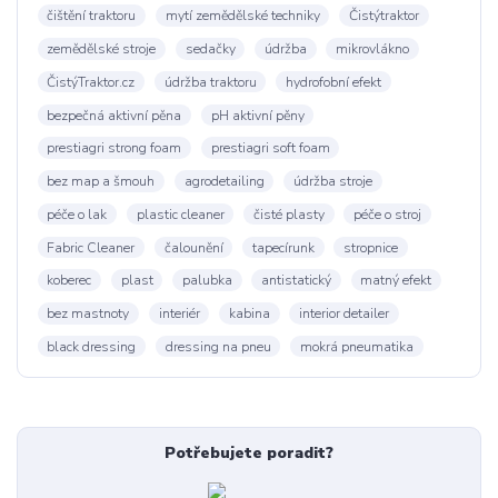
čištění traktoru
mytí zemědělské techniky
Čistýtraktor
zemědělské stroje
sedačky
údržba
mikrovlákno
ČistýTraktor.cz
údržba traktoru
hydrofobní efekt
bezpečná aktivní pěna
pH aktivní pěny
prestiagri strong foam
prestiagri soft foam
bez map a šmouh
agrodetailing
údržba stroje
péče o lak
plastic cleaner
čisté plasty
péče o stroj
Fabric Cleaner
čalounění
tapecírunk
stropnice
koberec
plast
palubka
antistatický
matný efekt
bez mastnoty
interiér
kabina
interior detailer
black dressing
dressing na pneu
mokrá pneumatika
Potřebujete poradit?