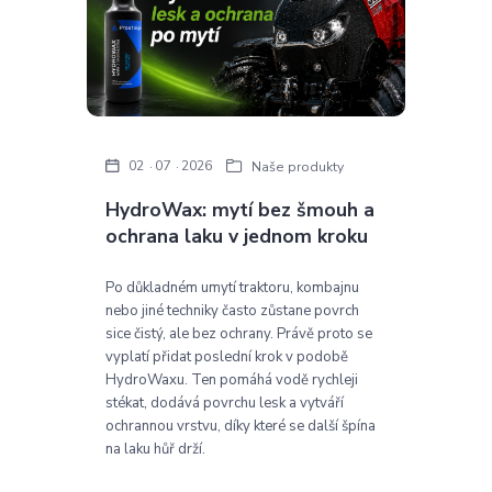
02
07
2026
Naše produkty
HydroWax: mytí bez šmouh a
ochrana laku v jednom kroku
Po důkladném umytí traktoru, kombajnu
nebo jiné techniky často zůstane povrch
sice čistý, ale bez ochrany. Právě proto se
vyplatí přidat poslední krok v podobě
HydroWaxu. Ten pomáhá vodě rychleji
stékat, dodává povrchu lesk a vytváří
ochrannou vrstvu, díky které se další špína
na laku hůř drží.