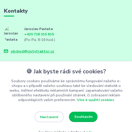
Kontakty
Jaroslav Pavlata
+420 728 315 615
(Po-Pá, 8-16 hod.)
obchod@cistytraktor.cz
🍪 Jak byste rádi své cookies?
Soubory cookies používáme ke správnému fungování našeho e-
shopu a v případě vašeho souhlasu také ke sledování statistik o
webu, měření efektivity reklamních kampaní, zapamatování vašeho
oblíbeného nastavení při používání stránek, či zobrazení reklam
odpovídajících vašim preferencím.
Více k využití cookies
Souhlasím
Nastavení
FarmSync.cz
Vytvořeno na
Eshop-rychle.cz