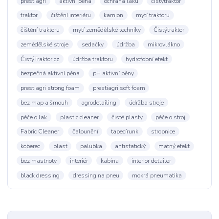
prestiagri
aktivní pěna
ochrana laku
čistýtraktor
traktor
čištění interiéru
kamion
mytí traktoru
čištění traktoru
mytí zemědělské techniky
Čistýtraktor
zemědělské stroje
sedačky
údržba
mikrovlákno
ČistýTraktor.cz
údržba traktoru
hydrofobní efekt
bezpečná aktivní pěna
pH aktivní pěny
prestiagri strong foam
prestiagri soft foam
bez map a šmouh
agrodetailing
údržba stroje
péče o lak
plastic cleaner
čisté plasty
péče o stroj
Fabric Cleaner
čalounění
tapecírunk
stropnice
koberec
plast
palubka
antistatický
matný efekt
bez mastnoty
interiér
kabina
interior detailer
black dressing
dressing na pneu
mokrá pneumatika