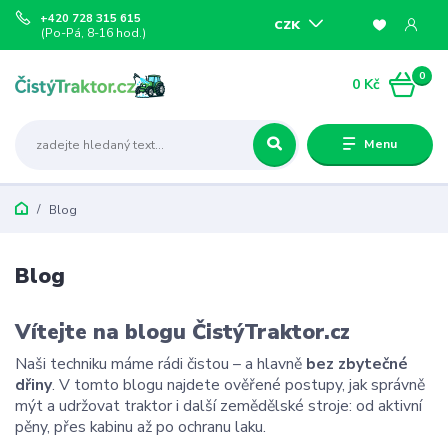
+420 728 315 615
CZK
(Po-Pá, 8-16 hod.)
0
0 Kč
Menu
Blog
Blog
Vítejte na blogu ČistýTraktor.cz
Naši techniku máme rádi čistou – a hlavně
bez zbytečné
dřiny
. V tomto blogu najdete ověřené postupy, jak správně
mýt a udržovat traktor i další zemědělské stroje: od aktivní
pěny, přes kabinu až po ochranu laku.