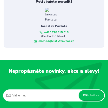
Potřebujete poradit?
Jaroslav Pavlata
+420 728 315 615
(Po-Pá, 8-16 hod.)
obchod@cistytraktor.cz
Nepropásněte novinky, akce a slevy!
Přihlásit se