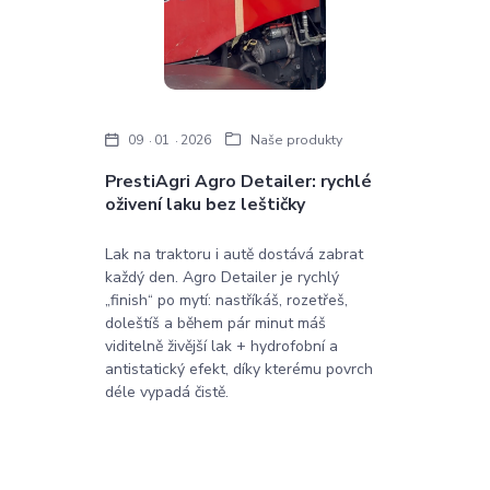
09
01
2026
Naše produkty
PrestiAgri Agro Detailer: rychlé
oživení laku bez leštičky
Lak na traktoru i autě dostává zabrat
každý den. Agro Detailer je rychlý
„finish“ po mytí: nastříkáš, rozetřeš,
doleštíš a během pár minut máš
viditelně živější lak + hydrofobní a
antistatický efekt, díky kterému povrch
déle vypadá čistě.