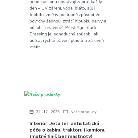
nebo kamionu dostávají zabrat každý
den – UV záření, voda, bláto, sůl i
teplotní změny postupně způsobí, že
povrchy šednou, ztrácí hloubku barvy a
působí „unaveně“. PrestiAgri Black
Dressing je jednoduchý způsob, jak
udělat rychlé oživení plastů a zároveň
vrátit..
31
12
2025
Naše produkty
Interior Detailer: antistatická
péče o kabinu traktoru i kamionu
(matný finiš bez mastnoty)