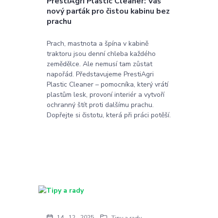
PrestiAgri Plastic Cleaner: Váš
nový parťák pro čistou kabinu bez
prachu
Prach, mastnota a špína v kabině
traktoru jsou denní chleba každého
zemědělce. Ale nemusí tam zůstat
napořád. Představujeme PrestiAgri
Plastic Cleaner – pomocníka, který vrátí
plastům lesk, provoní interiér a vytvoří
ochranný štít proti dalšímu prachu.
Dopřejte si čistotu, která při práci potěší.
14
12
2025
Tipy a rady