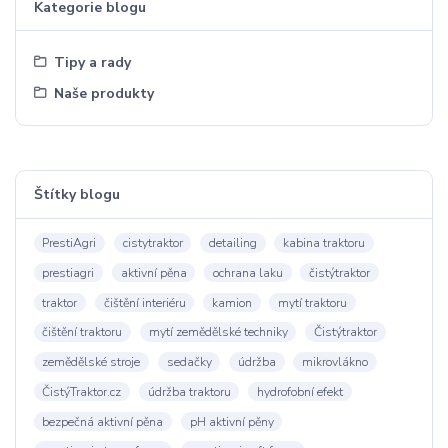
Kategorie blogu
Tipy a rady
Naše produkty
Štítky blogu
PrestiAgri
cistytraktor
detailing
kabina traktoru
prestiagri
aktivní pěna
ochrana laku
čistýtraktor
traktor
čištění interiéru
kamion
mytí traktoru
čištění traktoru
mytí zemědělské techniky
Čistýtraktor
zemědělské stroje
sedačky
údržba
mikrovlákno
ČistýTraktor.cz
údržba traktoru
hydrofobní efekt
bezpečná aktivní pěna
pH aktivní pěny