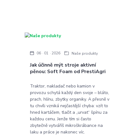
06
01
2026
Naše produkty
Jak účinně mýt stroje aktivní
pěnou: Soft Foam od PrestiAgri
Traktor, nakladač nebo kamion v
provozu schytá každý den svoje – bláto,
prach, hlínu, zbytky organiky. A přesně v
tu chvíli vzniká nejčastější chyba: vzít to
hned kartáčem, tlačit a „urvat“ špínu za
každou cenu. Jenže tím si často
zbytečně vytváříš mikroškrábance na
laku a práce je nakonec víc.