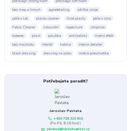
prestiagri strong foam
prestiagri soft foam
bez map a šmouh
agrodetailing
údržba stroje
péče o lak
plastic cleaner
čisté plasty
péče o stroj
Fabric Cleaner
čalounění
tapecírunk
stropnice
koberec
plast
palubka
antistatický
matný efekt
bez mastnoty
interiér
kabina
interior detailer
black dressing
dressing na pneu
mokrá pneumatika
Potřebujete poradit?
Jaroslav Pavlata
+420 728 315 615
(Po-Pá, 8-16 hod.)
obchod@cistytraktor.cz