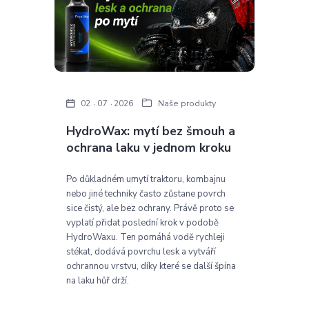
02
07
2026
Naše produkty
HydroWax: mytí bez šmouh a
ochrana laku v jednom kroku
Po důkladném umytí traktoru, kombajnu
nebo jiné techniky často zůstane povrch
sice čistý, ale bez ochrany. Právě proto se
vyplatí přidat poslední krok v podobě
HydroWaxu. Ten pomáhá vodě rychleji
stékat, dodává povrchu lesk a vytváří
ochrannou vrstvu, díky které se další špína
na laku hůř drží.