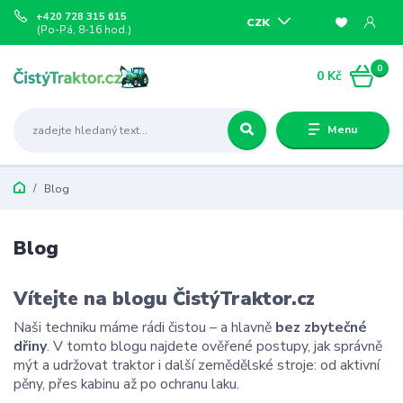
+420 728 315 615
CZK
(Po-Pá, 8-16 hod.)
0
0 Kč
Menu
Blog
Blog
Vítejte na blogu ČistýTraktor.cz
Naši techniku máme rádi čistou – a hlavně
bez zbytečné
dřiny
. V tomto blogu najdete ověřené postupy, jak správně
mýt a udržovat traktor i další zemědělské stroje: od aktivní
pěny, přes kabinu až po ochranu laku.