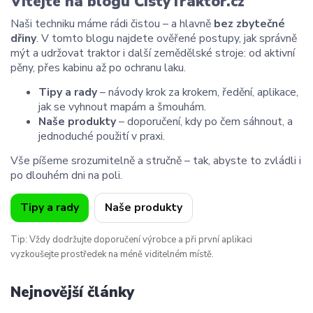
Vítejte na blogu ČistýTraktor.cz
Naši techniku máme rádi čistou – a hlavně
bez zbytečné
dřiny
. V tomto blogu najdete ověřené postupy, jak správně
mýt a udržovat traktor i další zemědělské stroje: od aktivní
pěny, přes kabinu až po ochranu laku.
Tipy a rady
– návody krok za krokem, ředění, aplikace,
jak se vyhnout mapám a šmouhám.
Naše produkty
– doporučení, kdy po čem sáhnout, a
jednoduché použití v praxi.
Vše píšeme srozumitelně a stručně – tak, abyste to zvládli i
po dlouhém dni na poli.
Tipy a rady
Naše produkty
Tip: Vždy dodržujte doporučení výrobce a při první aplikaci
vyzkoušejte prostředek na méně viditelném místě.
Nejnovější články