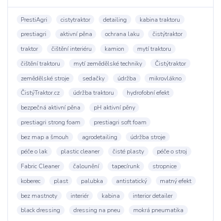
PrestiAgri
cistytraktor
detailing
kabina traktoru
prestiagri
aktivní pěna
ochrana laku
čistýtraktor
traktor
čištění interiéru
kamion
mytí traktoru
čištění traktoru
mytí zemědělské techniky
Čistýtraktor
zemědělské stroje
sedačky
údržba
mikrovlákno
ČistýTraktor.cz
údržba traktoru
hydrofobní efekt
bezpečná aktivní pěna
pH aktivní pěny
prestiagri strong foam
prestiagri soft foam
bez map a šmouh
agrodetailing
údržba stroje
péče o lak
plastic cleaner
čisté plasty
péče o stroj
Fabric Cleaner
čalounění
tapecírunk
stropnice
koberec
plast
palubka
antistatický
matný efekt
bez mastnoty
interiér
kabina
interior detailer
black dressing
dressing na pneu
mokrá pneumatika