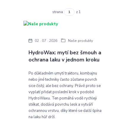
strana
z 1
02
07
2026
Naše produkty
HydroWax: mytí bez šmouh a
ochrana laku v jednom kroku
Po důkladném umytí traktoru, kombajnu
nebo jiné techniky často zůstane povrch
sice čistý, ale bez ochrany. Právě proto se
vyplatí přidat poslední krok v podobě
HydroWaxu. Ten pomáhá vodě rychleji
stékat, dodává povrchu lesk a vytváří
ochrannou vrstvu, díky které se další špína
na laku hůř drží.