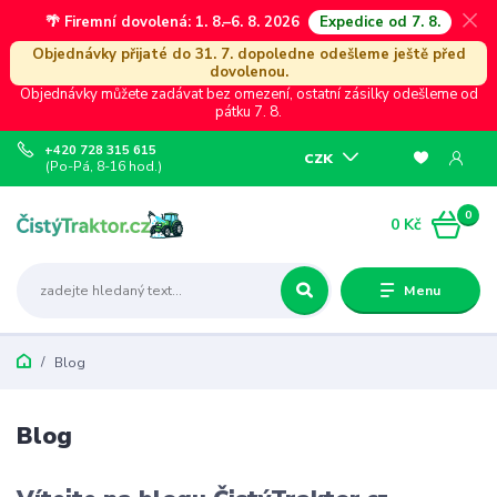
🌴 Firemní dovolená: 1. 8.–6. 8. 2026
Expedice od 7. 8.
Objednávky přijaté do 31. 7. dopoledne odešleme ještě před
dovolenou.
Objednávky můžete zadávat bez omezení, ostatní zásilky odešleme od
pátku 7. 8.
+420 728 315 615
CZK
(Po-Pá, 8-16 hod.)
0
0 Kč
Menu
Blog
Blog