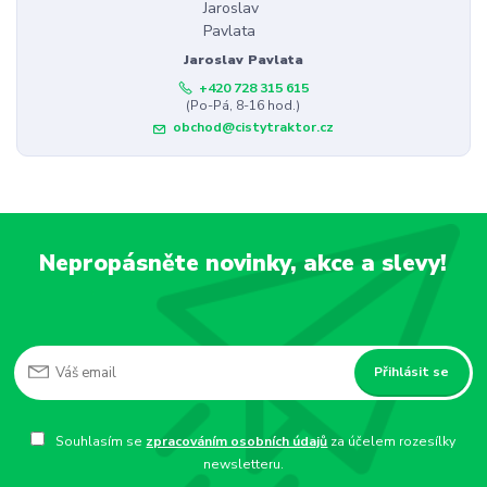
Jaroslav Pavlata
+420 728 315 615
(Po-Pá, 8-16 hod.)
obchod@cistytraktor.cz
Nepropásněte novinky, akce a slevy!
Přihlásit se
Souhlasím se
zpracováním osobních údajů
za účelem rozesílky
newsletteru.