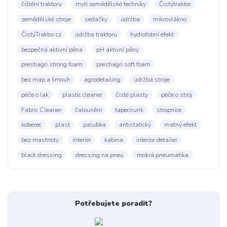
čištění traktoru
mytí zemědělské techniky
Čistýtraktor
zemědělské stroje
sedačky
údržba
mikrovlákno
ČistýTraktor.cz
údržba traktoru
hydrofobní efekt
bezpečná aktivní pěna
pH aktivní pěny
prestiagri strong foam
prestiagri soft foam
bez map a šmouh
agrodetailing
údržba stroje
péče o lak
plastic cleaner
čisté plasty
péče o stroj
Fabric Cleaner
čalounění
tapecírunk
stropnice
koberec
plast
palubka
antistatický
matný efekt
bez mastnoty
interiér
kabina
interior detailer
black dressing
dressing na pneu
mokrá pneumatika
Potřebujete poradit?