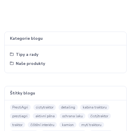
Kategorie blogu
Tipy a rady
Naše produkty
Štítky blogu
PrestiAgri
cistytraktor
detailing
kabina traktoru
prestiagri
aktivní pěna
ochrana laku
čistýtraktor
traktor
čištění interiéru
kamion
mytí traktoru