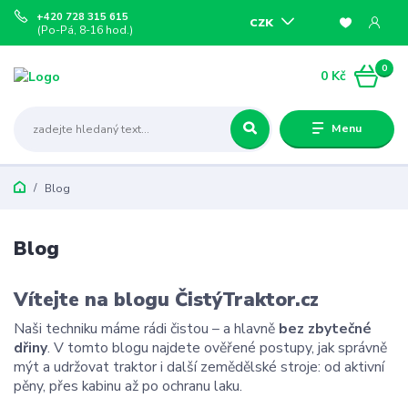
+420 728 315 615
CZK
(Po-Pá, 8-16 hod.)
0
0 Kč
Menu
Blog
Blog
Vítejte na blogu ČistýTraktor.cz
Naši techniku máme rádi čistou – a hlavně
bez zbytečné
dřiny
. V tomto blogu najdete ověřené postupy, jak správně
mýt a udržovat traktor i další zemědělské stroje: od aktivní
pěny, přes kabinu až po ochranu laku.