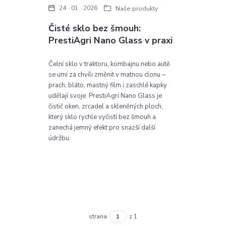
24
01
2026
Naše produkty
Čisté sklo bez šmouh:
PrestiAgri Nano Glass v praxi
Čelní sklo v traktoru, kombajnu nebo autě
se umí za chvíli změnit v matnou clonu –
prach, bláto, mastný film i zaschlé kapky
udělají svoje. PrestiAgri Nano Glass je
čistič oken, zrcadel a skleněných ploch,
který sklo rychle vyčistí bez šmouh a
zanechá jemný efekt pro snazší další
údržbu.
strana
z 1