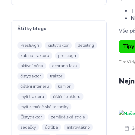
T
N
Štítky blogu
Vše pí
PrestiAgri
cistytraktor
detailing
Tipy
kabina traktoru
prestiagri
Tip: Vždy
aktivní pěna
ochrana laku
čistýtraktor
traktor
Nejn
čištění interiéru
kamion
mytí traktoru
čištění traktoru
mytí zemědělské techniky
Čistýtraktor
zemědělské stroje
sedačky
údržba
mikrovlákno
2