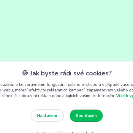
🍪 Jak byste rádi své cookies?
používáme ke správnému fungování našeho e-shopu a v případě vašeho
k o webu, měření efektivity reklamních kampaní, zapamatování vašeho o
stránek, či zobrazení reklam odpovídajících vašim preferencím.
Více k v
Souhlasím
Nastavení