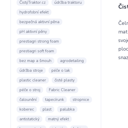
ČistýTraktor.cz
údržba traktoru
Čis
hydrofobní efekt
bezpečná aktivní pěna
Čeln
matn
pH aktivní pěny
svoj
prestiagri strong foam
ploc
prestiagri soft foam
snaz
bez map a šmouh
agrodetailing
údržba stroje
péče o lak
plastic cleaner
čisté plasty
péče o stroj
Fabric Cleaner
čalounění
tapecírunk
stropnice
koberec
plast
palubka
antistatický
matný efekt