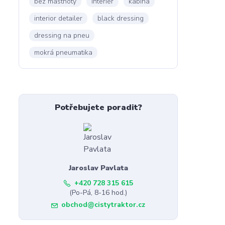
bez mastnoty
interiér
kabina
interior detailer
black dressing
dressing na pneu
mokrá pneumatika
Potřebujete poradit?
Jaroslav Pavlata
+420 728 315 615
(Po-Pá, 8-16 hod.)
obchod@cistytraktor.cz