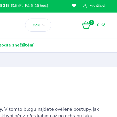
8 315 615
(Po-Pá, 8-16 hod.)
Přihlášení
0
0 Kč
CZK
podle znečištění
y
. V tomto blogu najdete ověřené postupy, jak
aktivní pěny, přes kabinu až po ochranu laku.