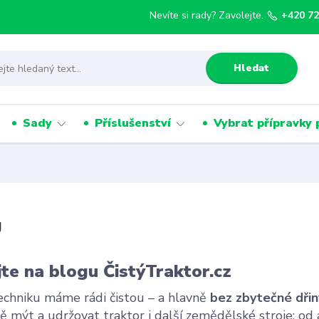
Nevíte si rady? Zavolejte.
+420 72
Hledat
Sady
Příslušenství
Vybrat přípravky 
g
jte na blogu ČistýTraktor.cz
echniku máme rádi čistou – a hlavně
bez zbytečné dřin
ě mýt a udržovat traktor i další zemědělské stroje: od 