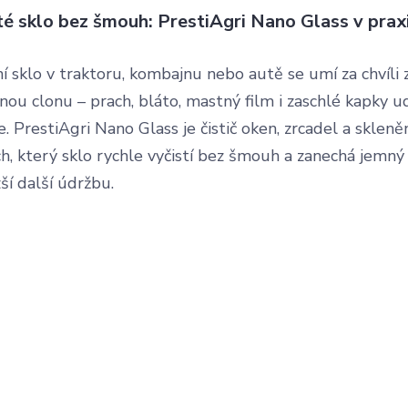
té sklo bez šmouh: PrestiAgri Nano Glass v prax
í sklo v traktoru, kombajnu nebo autě se umí za chvíli
ou clonu – prach, bláto, mastný film i zaschlé kapky ud
e. PrestiAgri Nano Glass je čistič oken, zrcadel a sklen
h, který sklo rychle vyčistí bez šmouh a zanechá jemný
ší další údržbu.