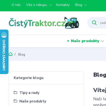
O nás
Vše o nákupu
Kontakty
Blog
Naše produkty
Blog
Blo
Kategorie blogu
Víte
Tipy a rady
Naši t
Naše produkty
správn