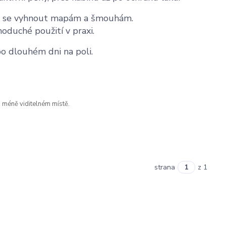
jak se vyhnout mapám a šmouhám.
oduché použití v praxi.
po dlouhém dni na poli.
a méně viditelném místě.
strana
z 1