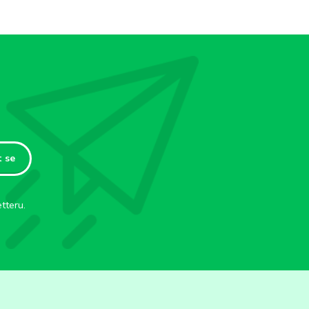
t se
tteru.