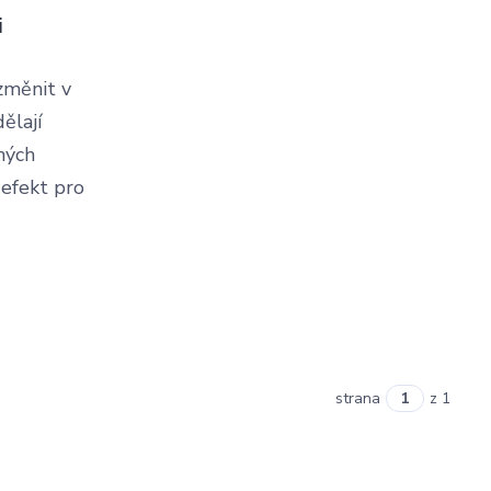
i
 změnit v
ělají
ěných
 efekt pro
strana
z 1