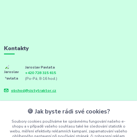
Kontakty
Jaroslav Pavlata
+420 728 315 615
(Po-Pá, 8-16 hod.)
obchod@cistytraktor.cz
🍪 Jak byste rádi své cookies?
Soubory cookies používáme ke správnému fungování našeho e-
shopu a v případě vašeho souhlasu také ke sledování statistik o
webu, měření efektivity reklamních kampaní, zapamatování vašeho
oblíbeného nastavení při používání stránek, či zobrazení reklam