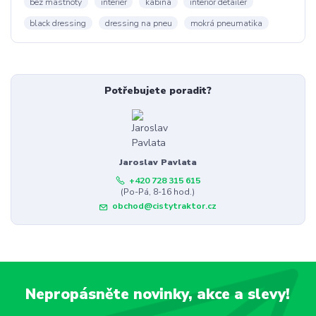
bez mastnoty
interiér
kabina
interior detailer
black dressing
dressing na pneu
mokrá pneumatika
Potřebujete poradit?
Jaroslav Pavlata
+420 728 315 615
(Po-Pá, 8-16 hod.)
obchod@cistytraktor.cz
Nepropásněte novinky, akce a slevy!