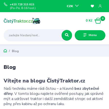
+420 728 315 615
CZK
(Po-Pá, 8-16 hod.)
0
0 Kč
Menu
Blog
Blog
Vítejte na blogu ČistýTraktor.cz
Naši techniku máme rádi čistou – a hlavně
bez zbytečné
dřiny
. V tomto blogu najdete ověřené postupy, jak správně
mýt a udržovat traktor i další zemědělské stroje: od aktivní
pěny, přes kabinu až po ochranu laku.