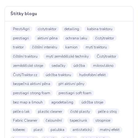
Štítky blogu
PrestiAgri
cistytraktor
detailing
kabina traktoru
prestiagri
aktivní pěna
ochrana laku
čistýtraktor
traktor
čištění interiéru
kamion
mytí traktoru
čištění traktoru
mytí zemědělské techniky
Čistýtraktor
zemědělské stroje
sedačky
údržba
mikrovlákno
ČistýTraktor.cz
údržba traktoru
hydrofobní efekt
bezpečná aktivní pěna
pH aktivní pěny
prestiagri strong foam
prestiagri soft foam
bez map a šmouh
agrodetailing
údržba stroje
péče o lak
plastic cleaner
čisté plasty
péče o stroj
Fabric Cleaner
čalounění
tapecírunk
stropnice
koberec
plast
palubka
antistatický
matný efekt