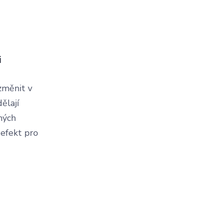
i
 změnit v
ělají
ěných
 efekt pro