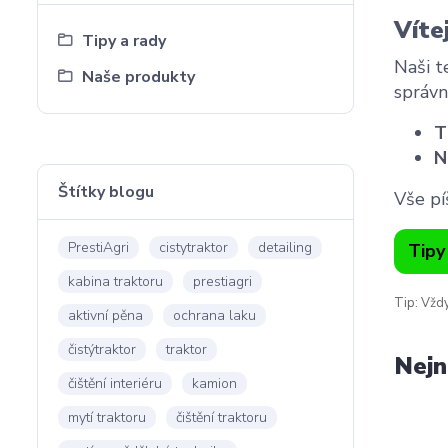
Víte
Tipy a rady
Naši t
Naše produkty
správn
T
N
Štítky blogu
Vše pí
PrestiAgri
cistytraktor
detailing
Tipy
kabina traktoru
prestiagri
Tip: Vždy
aktivní pěna
ochrana laku
čistýtraktor
traktor
Nejn
čištění interiéru
kamion
mytí traktoru
čištění traktoru