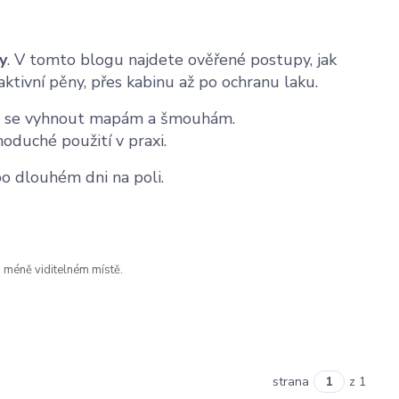
y
. V tomto blogu najdete ověřené postupy, jak
aktivní pěny, přes kabinu až po ochranu laku.
jak se vyhnout mapám a šmouhám.
oduché použití v praxi.
po dlouhém dni na poli.
a méně viditelném místě.
strana
z 1