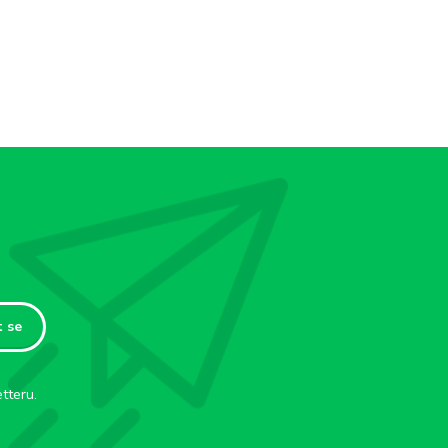
t se
tteru.