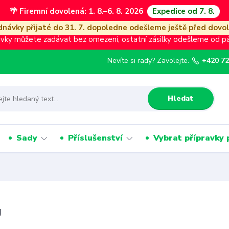
🌴 Firemní dovolená: 1. 8.–6. 8. 2026
Expedice od 7. 8.
návky přijaté do 31. 7. dopoledne odešleme ještě před dovo
vky můžete zadávat bez omezení, ostatní zásilky odešleme od pát
Nevíte si rady? Zavolejte.
+420 72
Hledat
Sady
Příslušenství
Vybrat přípravky 
g