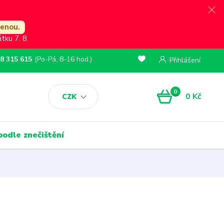
lenou.
ku 7. 8.
8 315 615
(Po-Pá, 8-16 hod.)
Přihlášení
0
0 Kč
CZK
podle znečištění