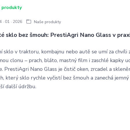
4
01
2026
Naše produkty
té sklo bez šmouh: PrestiAgri Nano Glass v prax
í sklo v traktoru, kombajnu nebo autě se umí za chvíli
ou clonu – prach, bláto, mastný film i zaschlé kapky ud
e. PrestiAgri Nano Glass je čistič oken, zrcadel a sklen
h, který sklo rychle vyčistí bez šmouh a zanechá jemný
ší další údržbu.