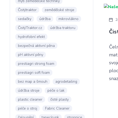
mytí zemědělské techniky
Čistýtraktor
zemědělské stroje
sedačky
údržba
mikrovlákno
2
ČistýTraktor.cz
údržba traktoru
Čis
hydrofobní efekt
bezpečná aktivní pěna
Čeln
matn
pH aktivní pěny
svoj
prestiagri strong foam
ploc
prestiagri soft foam
snaz
bez map a šmouh
agrodetailing
údržba stroje
péče o lak
plastic cleaner
čisté plasty
péče o stroj
Fabric Cleaner
čalounění
tapecírunk
stropnice