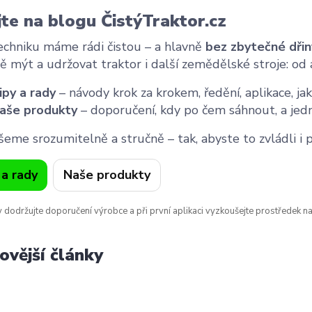
jte na blogu ČistýTraktor.cz
echniku máme rádi čistou – a hlavně
bez zbytečné dřin
ě mýt a udržovat traktor i další zemědělské stroje: od 
ipy a rady
– návody krok za krokem, ředění, aplikace, 
aše produkty
– doporučení, kdy po čem sáhnout, a jedn
šeme srozumitelně a stručně – tak, abyste to zvládli i 
 a rady
Naše produkty
 dodržujte doporučení výrobce a při první aplikaci vyzkoušejte prostředek n
ovější články