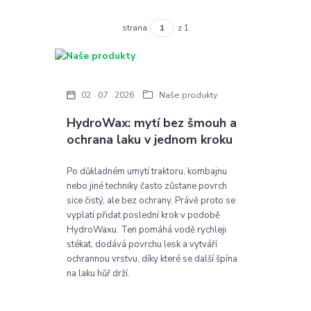
strana
z 1
02
07
2026
Naše produkty
HydroWax: mytí bez šmouh a
ochrana laku v jednom kroku
Po důkladném umytí traktoru, kombajnu
nebo jiné techniky často zůstane povrch
sice čistý, ale bez ochrany. Právě proto se
vyplatí přidat poslední krok v podobě
HydroWaxu. Ten pomáhá vodě rychleji
stékat, dodává povrchu lesk a vytváří
ochrannou vrstvu, díky které se další špína
na laku hůř drží.