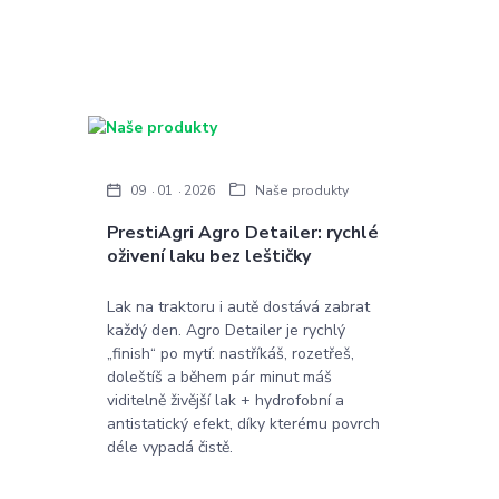
09
01
2026
Naše produkty
PrestiAgri Agro Detailer: rychlé
oživení laku bez leštičky
Lak na traktoru i autě dostává zabrat
každý den. Agro Detailer je rychlý
„finish“ po mytí: nastříkáš, rozetřeš,
doleštíš a během pár minut máš
viditelně živější lak + hydrofobní a
antistatický efekt, díky kterému povrch
déle vypadá čistě.