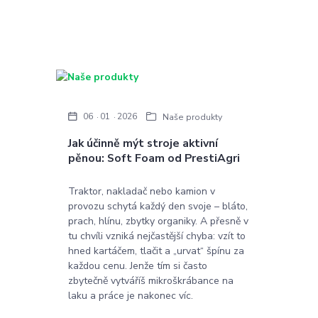
06
01
2026
Naše produkty
Jak účinně mýt stroje aktivní
pěnou: Soft Foam od PrestiAgri
Traktor, nakladač nebo kamion v
provozu schytá každý den svoje – bláto,
prach, hlínu, zbytky organiky. A přesně v
tu chvíli vzniká nejčastější chyba: vzít to
hned kartáčem, tlačit a „urvat“ špínu za
každou cenu. Jenže tím si často
zbytečně vytváříš mikroškrábance na
laku a práce je nakonec víc.