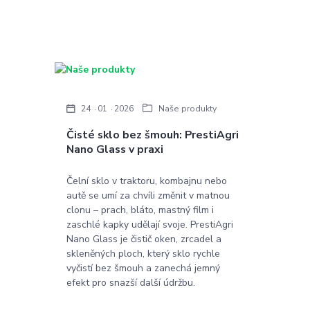
24
01
2026
Naše produkty
Čisté sklo bez šmouh: PrestiAgri
Nano Glass v praxi
Čelní sklo v traktoru, kombajnu nebo
autě se umí za chvíli změnit v matnou
clonu – prach, bláto, mastný film i
zaschlé kapky udělají svoje. PrestiAgri
Nano Glass je čistič oken, zrcadel a
skleněných ploch, který sklo rychle
vyčistí bez šmouh a zanechá jemný
efekt pro snazší další údržbu.