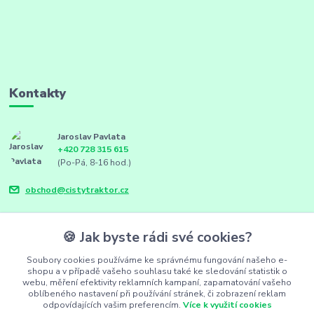
Kontakty
Jaroslav Pavlata
+420 728 315 615
(Po-Pá, 8-16 hod.)
obchod@cistytraktor.cz
🍪 Jak byste rádi své cookies?
Soubory cookies používáme ke správnému fungování našeho e-
shopu a v případě vašeho souhlasu také ke sledování statistik o
webu, měření efektivity reklamních kampaní, zapamatování vašeho
oblíbeného nastavení při používání stránek, či zobrazení reklam
odpovídajících vašim preferencím.
Více k využití cookies