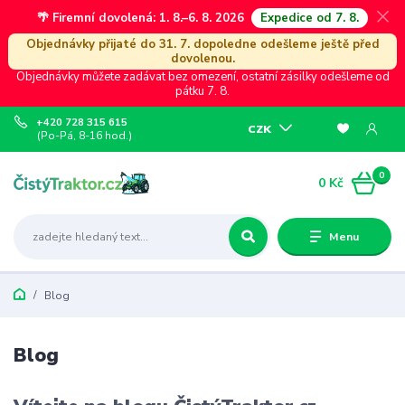
🌴 Firemní dovolená: 1. 8.–6. 8. 2026
Expedice od 7. 8.
Objednávky přijaté do 31. 7. dopoledne odešleme ještě před
dovolenou.
Objednávky můžete zadávat bez omezení, ostatní zásilky odešleme od
pátku 7. 8.
+420 728 315 615
CZK
(Po-Pá, 8-16 hod.)
0
0 Kč
Menu
Blog
Blog