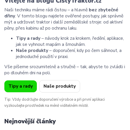
Vítejte na blogu ČistýTraktor.cz
Naši techniku máme rádi čistou – a hlavně
bez zbytečné
dřiny
. V tomto blogu najdete ověřené postupy, jak správně
mýt a udržovat traktor i další zemědělské stroje: od aktivní
pěny, přes kabinu až po ochranu laku.
Tipy a rady
– návody krok za krokem, ředění, aplikace,
jak se vyhnout mapám a šmouhám.
Naše produkty
– doporučení, kdy po čem sáhnout, a
jednoduché použití v praxi.
Vše píšeme srozumitelně a stručně – tak, abyste to zvládli i
po dlouhém dni na poli.
Tipy a rady
Naše produkty
Tip: Vždy dodržujte doporučení výrobce a při první aplikaci
vyzkoušejte prostředek na méně viditelném místě.
Nejnovější články