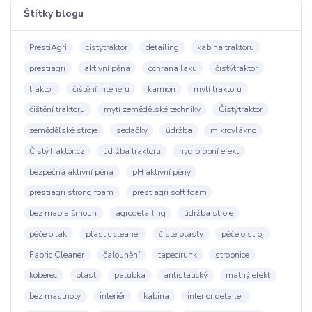
Štítky blogu
PrestiAgri
cistytraktor
detailing
kabina traktoru
prestiagri
aktivní pěna
ochrana laku
čistýtraktor
traktor
čištění interiéru
kamion
mytí traktoru
čištění traktoru
mytí zemědělské techniky
Čistýtraktor
zemědělské stroje
sedačky
údržba
mikrovlákno
ČistýTraktor.cz
údržba traktoru
hydrofobní efekt
bezpečná aktivní pěna
pH aktivní pěny
prestiagri strong foam
prestiagri soft foam
bez map a šmouh
agrodetailing
údržba stroje
péče o lak
plastic cleaner
čisté plasty
péče o stroj
Fabric Cleaner
čalounění
tapecírunk
stropnice
koberec
plast
palubka
antistatický
matný efekt
bez mastnoty
interiér
kabina
interior detailer