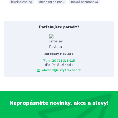
black dressing
dressing na pneu
mokrá pneumatika
Potřebujete poradit?
Jaroslav Pavlata
+420 728 315 615
(Po-Pá, 8-16 hod.)
obchod@cistytraktor.cz
Nepropásněte novinky, akce a slevy!